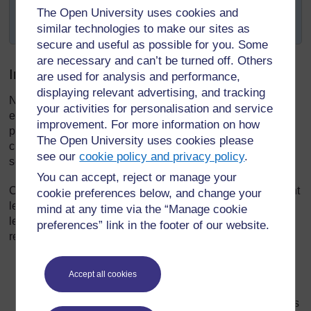
données permettant aux élèves d’examiner qui ils
The Open University uses cookies and
sont.
similar technologies to make our sites as
secure and useful as possible for you. Some
are necessary and can’t be turned off. Others
Introduction
are used for analysis and performance,
displaying relevant advertising, and tracking
Nous apprenons tous mieux lorsque nous sommes à l'aise
your activities for personalisation and service
et en sécurité. En tant qu’enseignant(e), un de vos
improvement. For more information on how
principaux rôles est de parvenir à un environnement de
The Open University uses cookies please
classe coopératif, où chacun peut pleinement participer et
see our
cookie policy and privacy policy
.
se sentir respecté(e), où ses idées sont écoutées.
You can accept, reject or manage your
Cette section explore la manière d’y parvenir, en examinant
cookie preferences below, and change your
les différentes façons d'organiser la classe. Vous aiderez
mind at any time via the “Manage cookie
les élèves à apprendre comment traiter les autres avec
preferences” link in the footer of our website.
respect, en :
les aidant à comprendre leurs similarités et leurs
Accept all cookies
différences ;
leur demandant de partager leurs opinions et ce qu’ils