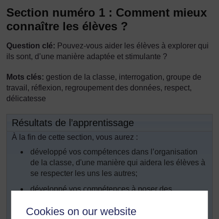
Section numéro 1 : Comment mieux
connaître les élèves ?
Question clé:
Pouvez-vous aider les élèves à explorer qui
ils sont, d’une manière adaptée et stimulante ?
Mots clés:
gestion de la classe, interrogation, groupe de
travail, réflexion, regroupement des données, respect,
délicatesse
Résultats de l’apprentissage
À la fin de cette section, vous aurez :
développé vos compétences dans l’organisation
de la classe, d'une manière qui aidera les élèves à
se respecter les uns les autres;
développé vos compétences à poser des
questions encourageant la réflexion;
Cookies on our website
utilisé différentes manières de regrouper des