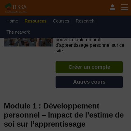
Passer au contenu principal
OpenLearn Create will be unavailable on Wednesday 12
August 2026 from 8am to 10.30am (GMT) due to routine
maintenance.
Home
Resources
Courses
Research
TESSA - Sénégal
The network
Si vous créez un compte, vous
pouvez établir un profil
d'apprentissage personnel sur ce
site.
Créer un compte
Autres cours
Module 1 : Développement
personnel – Impact de l’estime de
soi sur l’apprentissage