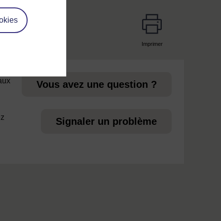
okies
Imprimer
page
 aux
Vous avez une question ?
ez
Signaler un problème