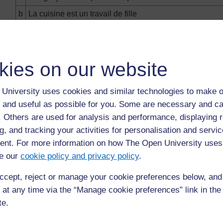
b
La cuisine est un travail de fille
c
Les filles n’ont pas le temps d’étudier parce qu’elles on
d
Les filles se réveillent avant les garçons
kies on our website
e
À l’école, les filles travaillent plus que les garçons
f
Les garçons sont plus intelligents que les filles
University uses cookies and similar technologies to make o
g
L’éducation est plus importante pour les garçons, parce 
 and useful as possible for you. Some are necessary and ca
famille quand ils seront plus grands
f. Others are used for analysis and performance, displaying 
g, and tracking your activities for personalisation and servic
nt. For more information on how The Open University uses
Précédent
Précédent
e our
cookie policy and privacy policy
.
Ressource 1: Questions relatives aux différences
ccept, reject or manage your cookie preferences below, an
perçues entre hommes et femmes
 at any time via the “Manage cookie preferences” link in the 
te.