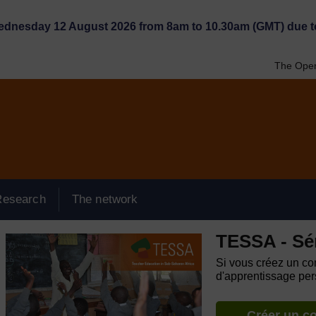
Wednesday 12 August 2026 from 8am to 10.30am (GMT) due t
The Open
Research
The network
TESSA - Sé
Si vous créez un com
d'apprentissage pers
Créer un c