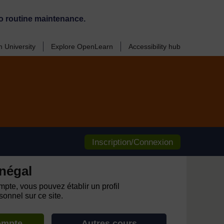
o routine maintenance.
 University
Explore OpenLearn
Accessibility hub
Inscription/Connexion
négal
pte, vous pouvez établir un profil
onnel sur ce site.
ompte
Autres cours