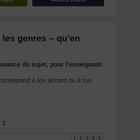
 les genres – qu’en
ssance du sujet, pour l'enseignant
 correspond à ton accord ou à ton
 3.
1
2
3
4
5