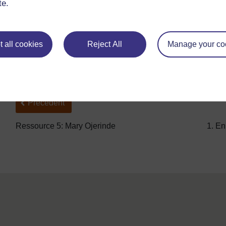
te.
appliquer en classe qui permettront d'avoir un envi
Cette section ne couvre pas toutes les activités rel
approches possibles pour traiter du VIH et du SIDA.
pour explorer d’autres infections sexuellement tran
 all cookies
Reject All
Manage your co
transmissibles (MST).
Précédent
Précédent
Ressource 5: Mary Ojerinde
1. En