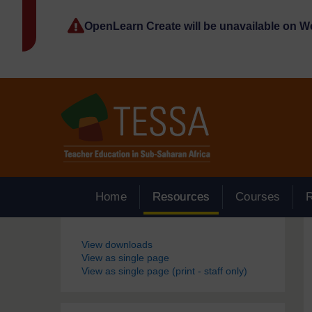
Passer au contenu principal
OpenLearn Create will be unavailable on 
Home
Resources
Courses
Blocs
View downloads
View as single page
View as single page (print - staff only)