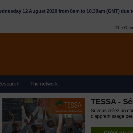
Wednesday 12 August 2026 from 8am to 10.30am (GMT) due t
The Open
Research
The network
TESSA - Sé
Si vous créez un com
d'apprentissage pers
Créer un c