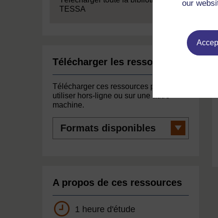
our websi
TESSA
Accept
Télécharger les ressources
Télécharger ces ressources pour les
utiliser hors-ligne ou sur une autre
machine.
Formats
disponibles
A propos de ces ressources
1 heure d'étude