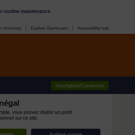
o routine maintenance.
 University
Explore OpenLearn
Accessibility hub
Inscription/Connexion
négal
pte, vous pouvez établir un profil
onnel sur ce site.
ompte
Autres cours