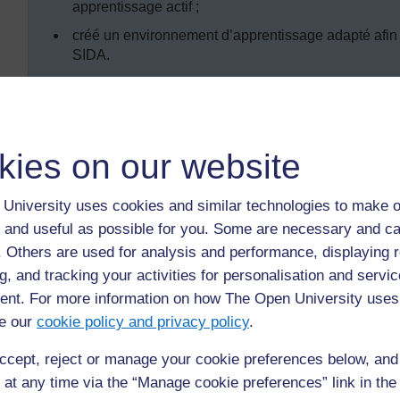
apprentissage actif ;
créé un environnement d’apprentissage adapté afin
SIDA.
Introduction
kies on our website
En tant qu’enseignant de primaire, vous aurez consci
élèves à faire face à l'impact du VIH et du SIDA dans
connaissances sur les sujets du VIH et du SIDA, que 
University uses cookies and similar technologies to make o
celle des autres.
 and useful as possible for you. Some are necessary and ca
f. Others are used for analysis and performance, displaying 
C’est un sujet difficile pour certains enseignants et p
g, and tracking your activities for personalisation and servic
laquelle certains préfèrent laisser ce rôle aux expe
nt. For more information on how The Open University uses
manières de mettre en place un environnement où l'
e our
cookie policy and privacy policy
.
délicatesse, permettant à vos élèves d'explorer ce su
section vous aidera à préparer et à prévoir cela à l’
ccept, reject or manage your cookie preferences below, an
experts venant de l’extérieur, textes et Internet. 
 at any time via the “Manage cookie preferences” link in the 
utilisant le jeu de rôle dans votre enseignement du