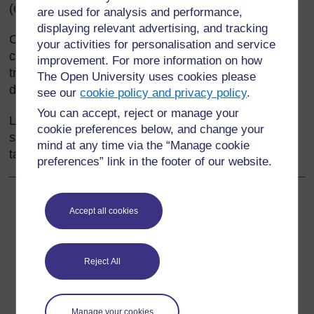
(changées) ou transformées.
are used for analysis and performance,
displaying relevant advertising, and tracking
Cette section vous aidera à développer vos propres
your activities for personalisation and service
connaissances de la géométrie et de la
improvement. For more information on how
transformation ainsi que vos aptitudes pour
The Open University uses cookies please
développer la compréhension de vos élèves.
see our
cookie policy and privacy policy
.
You can accept, reject or manage your
L’objectif de la plupart des ressources de cette
cookie preferences below, and change your
section est donc de renforcer vos connaissances en
mind at any time via the “Manage cookie
tant qu’enseignant de mathématiques.
preferences” link in the footer of our website.
Précédent
Précédent
Accept all cookies
Ressource 6 : Enregistrer la symétrie
Reject All
Suivant
Suivant
1. Travailler collaborativement pour préparer des travaux
Manage your cookies