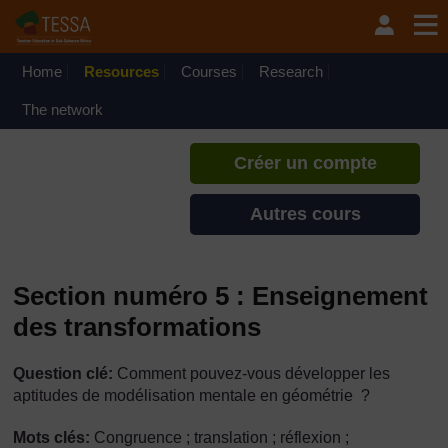
Passer au contenu principal
TESSA - Sénégal
Si vous créez un compte, vous
pouvez établir un profil
Home
Resources
Courses
Research
d'apprentissage personnel sur ce
site.
The network
Créer un compte
Autres cours
Section numéro 5 : Enseignement
des transformations
Question clé:
Comment pouvez-vous développer les
aptitudes de modélisation mentale en géométrie ?
Mots clés:
Congruence ; translation ; réflexion ;