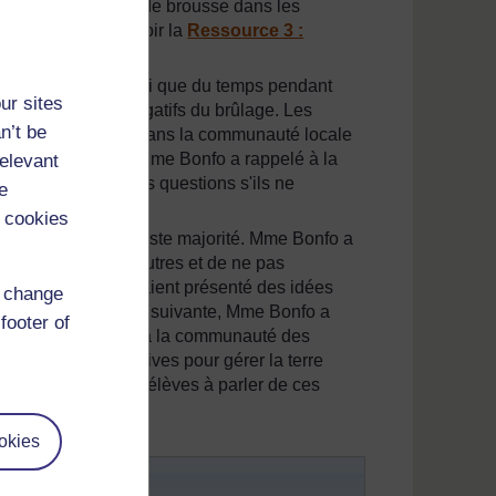
ant le rôle des feux de brousse dans les
 gérer ces feux (voir la
Ressource 3 :
pour le débat, ainsi que du temps pendant
ur sites
ects positifs et négatifs du brûlage. Les
n’t be
ce qu'ils pouvaient dans la communauté locale
 Le jour du débat, Mme Bonfo a rappelé à la
relevant
ortance de poser des questions s'ils ne
e
 cookies
 supportée par une vaste majorité. Mme Bonfo a
 points de vue des autres et de ne pas
 les deux équipes avaient présenté des idées
d change
Au cours de la leçon suivante, Mme Bonfo a
footer of
prendre conscience à la communauté des
 méthodes alternatives pour gérer la terre
u et encouragé les élèves à parler de ces
okies