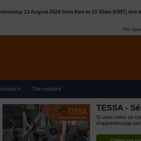
Wednesday 12 August 2026 from 8am to 10.30am (GMT) due t
The Open
Research
The network
TESSA - Sé
Si vous créez un com
d'apprentissage pers
Créer un c