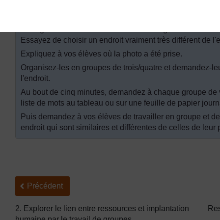
Choisissez l'une des images fournies dans la
Ressource 
accrochez-la dans votre salle de classe. Si vous avez des 
du Togo ou si vous avez accès à des images d'un manuel 
Essayez de choisir un endroit vraiment très différent de l
Expliquez à vos élèves où la photo a été prise.
Organisez-les en groupes de trois/quatre et demandez-leu
l'endroit.
Au bout de cinq minutes, demandez à chaque groupe de
liste de mots au tableau ou sur une feuille de papier journ
Puis demandez à vos élèves de travailler en groupe et de f
endroit qui sont similaires et différentes de celles de leu
Précédent
Précédent
2. Explorer le lien entre ressources et implantation
Res
humaine par le travail de groupes