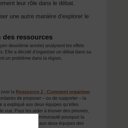
rement leur rôle dans le débat.
iser une autre manière d'explorer le
n des ressources
yen deuxième année) analysent les effets
les. Elle a décidé d'organiser un débat dans sa
nt un problème dans la région.
(voir la
Ressource 2 : Comment organiser
lontaires de proposer – ou de supporter – la
lle a expliqué aux deux équipes qu'elles
de vue. Pour les aider à trouver des preuves,
nnes âgées de la communauté pourquoi la
 Elle a aussi donné aux deux équipes des