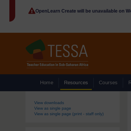
Passer au contenu principal
OpenLearn Create will be unavailable on 
Home
Resources
Courses
Blocs
View downloads
View as single page
View as single page (print - staff only)