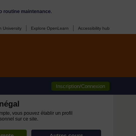
o routine maintenance.
 University
Explore OpenLearn
Accessibility hub
Inscription/Connexion
négal
pte, vous pouvez établir un profil
onnel sur ce site.
ompte
Autres cours