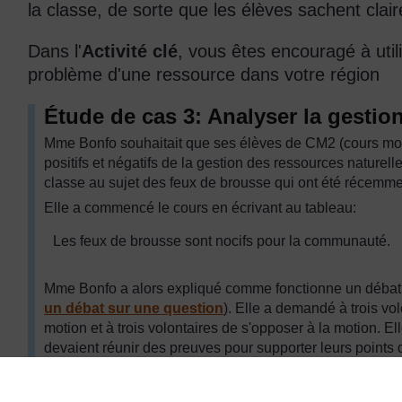
la classe, de sorte que les élèves sachent clai
Dans l'
Activité clé
, vous êtes encouragé à util
problème d'une ressource dans votre région
Étude de cas 3: Analyser la gestio
Mme Bonfo souhaitait que ses élèves de CM2 (cours mo
positifs et négatifs de la gestion des ressources naturel
classe au sujet des feux de brousse qui ont été récemme
Elle a commencé le cours en écrivant au tableau:
Les feux de brousse sont nocifs pour la communauté.
Mme Bonfo a alors expliqué comme fonctionne un débat 
un débat sur une question
). Elle a demandé à trois vo
motion et à trois volontaires de s'opposer à la motion. E
devaient réunir des preuves pour supporter leurs points 
elle a encouragé chaque équipe à demander aux perso
communauté brûle souvent la végétation dans la région.