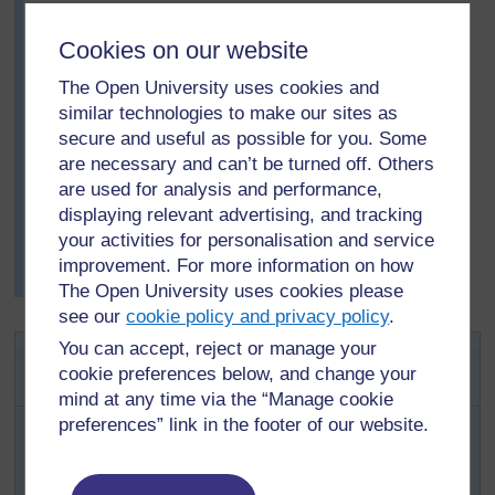
De retour dans la classe, il demande à chaque groupe
de concevoir une stratégie pour nettoyer la rivière et
Cookies on our website
ses alentours. Il se déplace dans la classe, écoute les
The Open University uses cookies and
élèves et les aide, et est émerveillé des plans qu'il voit
similar technologies to make our sites as
naître sous ses yeux. Les enfants évoquent la
secure and useful as possible for you. Some
possibilité d'impliquer la communauté et l'école pour
are necessary and can’t be turned off. Others
combattre la pollution, non seulement dans la rivière
mais aussi dans le village. Alidou sent qu’il a atteint son
are used for analysis and performance,
but de faire prendre conscience des effets nocifs de la
displaying relevant advertising, and tracking
pollution de l'eau, et est ravi d'avoir encouragé une
your activities for personalisation and service
attitude responsable dans la communauté chez ses
improvement. For more information on how
élèves.
The Open University uses cookies please
see our
cookie policy and privacy policy
.
Activité 2: Une expérience sur la
You can accept, reject or manage your
cookie preferences below, and change your
pollution
mind at any time via the “Manage cookie
preferences” link in the footer of our website.
Pour rafraîchir ou approfondir vos propres
connaissances sur la thématique de l'eau, lisez la
Ressource 2 : Les problèmes de l’eau.
Essayez