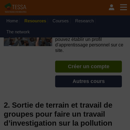
Passer au contenu principal
OpenLearn Create will be unavailable on Wednesday 12
August 2026 from 8am to 10.30am (GMT) due to routine
maintenance.
Home
Resources
Courses
Research
TESSA - Sénégal
The network
Si vous créez un compte, vous
pouvez établir un profil
d'apprentissage personnel sur ce
site.
Créer un compte
Autres cours
2. Sortie de terrain et travail de
groupes pour faire un travail
d’investigation sur la pollution