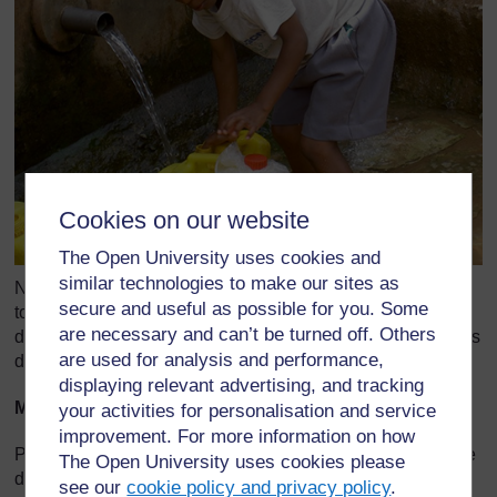
Cookies on our website
The Open University uses cookies and
similar technologies to make our sites as
Nous ne sommes pas les seuls à avoir besoin d'eau ;
secure and useful as possible for you. Some
toutes les autres espèces qui vivent sur notre planète
are necessary and can’t be turned off. Others
doivent en avoir – ainsi que l'écosystème dont elles et nous
are used for analysis and performance,
dépendons.
displaying relevant advertising, and tracking
Maladie
your activities for personalisation and service
improvement. For more information on how
Plus de cinq millions de personnes meurent chaque année
The Open University uses cookies please
de maladies liées à l'eau – dix fois plus que le nombre de
see our
cookie policy and privacy policy
.