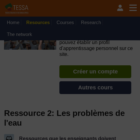
Passer au contenu principal
OpenLearn Create will be unavailable on Wednesday 12
August 2026 from 8am to 10.30am (GMT) due to routine
maintenance.
Home
Resources
Courses
Research
TESSA - Sénégal
The network
Si vous créez un compte, vous
pouvez établir un profil
d'apprentissage personnel sur ce
site.
Créer un compte
Autres cours
Ressource 2: Les problèmes de
l'eau
Ressources que les enseignants doivent