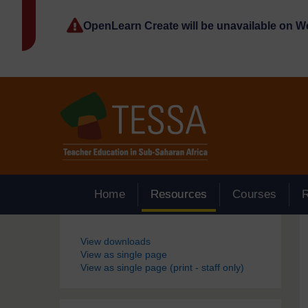
Passer au contenu principal
OpenLearn Create will be unavailable on 
Home
Resources
Courses
Blocs
View downloads
View as single page
View as single page (print - staff only)