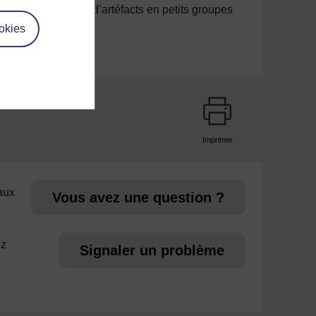
1. Discuter d’artéfacts en petits groupes
okies
Imprimer
page
 aux
Vous avez une question ?
ez
Signaler un problème