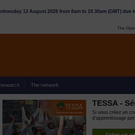
Wednesday 12 August 2026 from 8am to 10.30am (GMT) due t
The Open
Research
The network
TESSA - Sé
Si vous créez un com
d'apprentissage pers
Créer un c