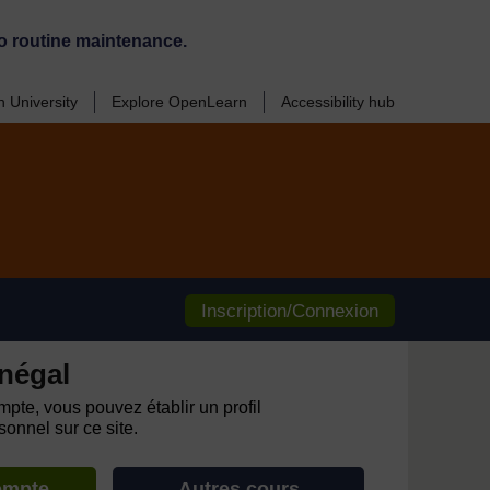
o routine maintenance.
 University
Explore OpenLearn
Accessibility hub
Inscription/Connexion
négal
pte, vous pouvez établir un profil
onnel sur ce site.
ompte
Autres cours