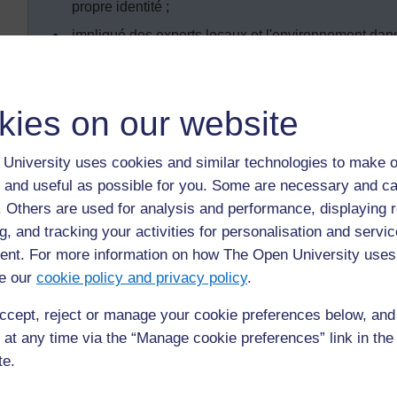
propre identité ;
impliqué des experts locaux et l'environnement dans 
pour l'histoire locale.
kies on our website
Introduction
Comprendre qui on est et avoir une bonne estime de s
University uses cookies and similar technologies to make o
son identité et si on peut savoir où est sa place dan
 and useful as possible for you. Some are necessary and ca
passé peut permettre d'y parvenir plus facilement. Av
f. Others are used for analysis and performance, displaying 
encouragerez vos élèves à penser à l'histoire en la 
g, and tracking your activities for personalisation and servic
groupe, en invitant des visiteurs en classe et en util
nt. For more information on how The Open University uses
pour analyser les artéfacts, vous permettrez à vos 
e our
cookie policy and privacy policy
.
et de développer leurs connaissances en histoire.
ccept, reject or manage your cookie preferences below, an
 at any time via the “Manage cookie preferences” link in the 
te.
Précédent
Précédent