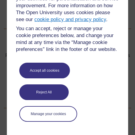
improvement. For more information on how
Faire en sorte d’introduire le vocabulaire adéquat qui
The Open University uses cookies please
aidera vos élèves à comprendre la nature de l’air et
see our
cookie policy and privacy policy
.
comment il se comporte.
You can accept, reject or manage your
cookie preferences below, and change your
Précédent
Précédent
mind at any time via the “Manage cookie
preferences” link in the footer of our website.
Ressource 5 : Tension superficielle – informations pour les
enseignants
Accept all cookies
Suivant
Suivant
1. Focus sur la langue d’apprentissage pour explorer le
Reject All
thème « l’air »
Manage your cookies
Pour de plus amples informations, référez-vous à notre