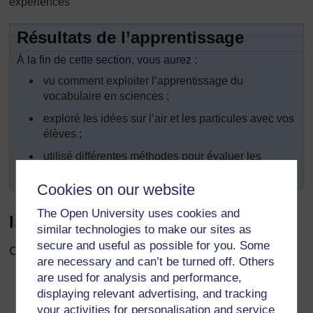
expériences
Résultats de l’apprentissage
À la fin de cette section, vous aurez :
vu comment exploiter l’apprentissage du
vocabulaire en sciences ;
exploré les idées sur l’air et les particules avec vos
élèves ;
utilisé différentes méthodes pour évaluer les
connaissances de vos élèves.
Cookies on our website
The Open University uses cookies and
Introduction
similar technologies to make our sites as
secure and useful as possible for you. Some
Cette section répond à deux principaux objectifs :
are necessary and can’t be turned off. Others
are used for analysis and performance,
Augmenter votre propre prise de conscience de la
displaying relevant advertising, and tracking
manière dont le langage peut aider les élèves dans
your activities for personalisation and service
leur démarche et leur réflexion scientifiques ;