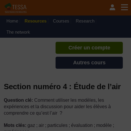
Passer au contenu principal
TESSA - Sénégal
Si vous créez un compte, vous
pouvez établir un profil
Home
Resources
Courses
Research
d'apprentissage personnel sur ce
site.
The network
Créer un compte
Autres cours
Section numéro 4 : Étude de l’air
Question clé:
Comment utiliser les modèles, les
expériences et la discussion pour aider les élèves à
comprendre ce qu’est l’air ?
Mots clés:
gaz ; air ; particules ; évaluation ; modèle ;