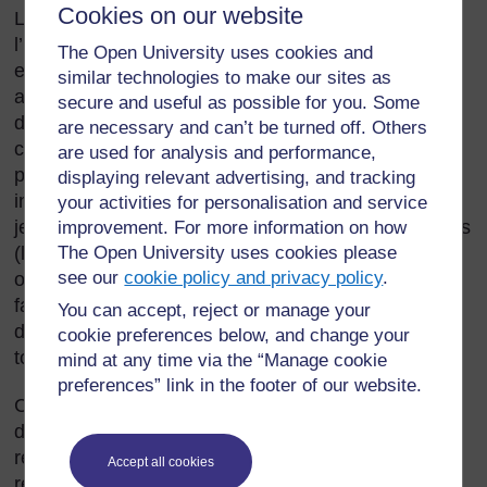
Cookies on our website
Les enseignants doivent prendre conscience de
l’importance des connaissances, des compétences
The Open University uses cookies and
et des attitudes en matière d’apprentissage. Donner
similar technologies to make our sites as
aux élèves les faits (la connaissance) est la forme
secure and useful as possible for you. Some
d’apprentissage la plus directe, l’acquisition des
are necessary and can’t be turned off. Others
compétences est plus longue et nécessite plus de
are used for analysis and performance,
pratique, mais l’aspect le plus incertain consiste à
displaying relevant advertising, and tracking
influencer les valeurs et les attitudes. Pensez à un
your activities for personalisation and service
jeu de football. L’ensemble du public connaît les faits
improvement. For more information on how
(les règles de base du jeu). Une poignée de joueurs
The Open University uses cookies please
see our
cookie policy and privacy policy
.
ont les compétences pour très bien jouer. Mais le
fairplay, l’honnêteté et la dignité dans la défaite sont
You can accept, reject or manage your
des attitudes importantes que l’on ne rencontre pas
cookie preferences below, and change your
toujours.
mind at any time via the “Manage cookie
preferences” link in the footer of our website.
Cette section vous présente différentes façons de
développer chez vos élèves des attitudes
responsables en ce qui concerne l’utilisation et la
Accept all cookies
réutilisation des ressources matérielles.