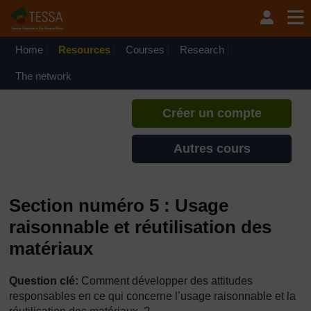
Passer au contenu principal
TESSA - Sénégal
Si vous créez un compte, vous
pouvez établir un profil
Home
Resources
Courses
Research
d'apprentissage personnel sur ce
site.
The network
Créer un compte
Autres cours
Section numéro 5 : Usage
raisonnable et réutilisation des
matériaux
Question clé:
Comment développer des attitudes
responsables en ce qui concerne l’usage raisonnable et la