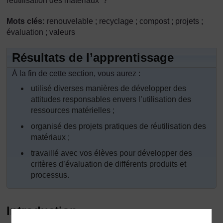
réutilisation des matériaux ?
Mots clés:
renouvelable ; recyclage ; compost ; projets ;
évaluation ; valeurs
Résultats de l’apprentissage
À la fin de cette section, vous aurez :
utilisé diverses manières de développer des
attitudes responsables envers l’utilisation des
ressources matérielles ;
organisé des projets pratiques de réutilisation des
matériaux ;
travaillé avec vos élèves pour développer des
critères d’évaluation de différents produits et
processus.
Introduction