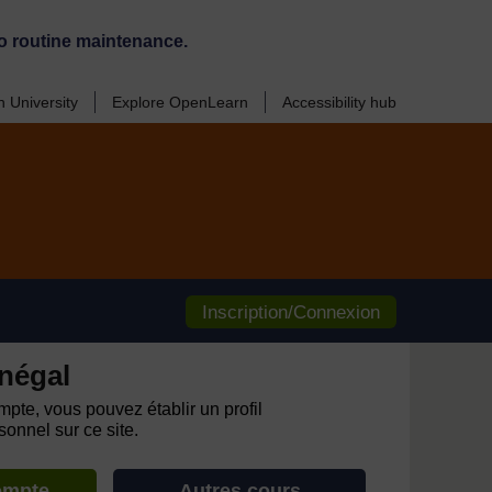
o routine maintenance.
 University
Explore OpenLearn
Accessibility hub
Inscription/Connexion
négal
pte, vous pouvez établir un profil
onnel sur ce site.
ompte
Autres cours