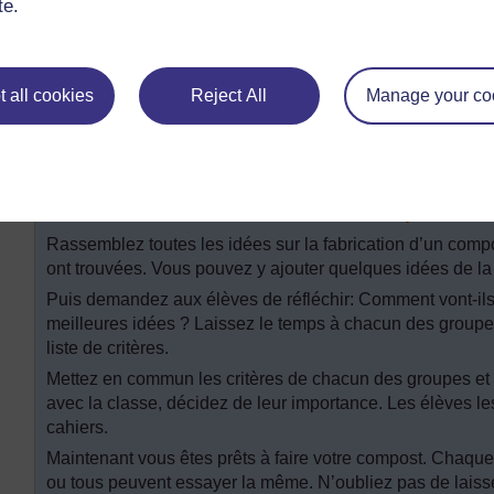
te.
Lire la
Ressource 3 : Fabrication d’un compost
qui exp
Dites à vos élèves qu’ils vont faire un projet dans lequel 
déchets – un compost.
 all cookies
Reject All
Manage your co
Tout d’abord, ils doivent entreprendre des recherches en g
compostage dans leur communauté. Quelles sont leurs id
leur village qui pourrait les aider ? Peuvent-ils demander 
peuvent-ils aller rendre visite à cette personne ? (Voir
la
local ou la communauté comme ressource.)
Rassemblez toutes les idées sur la fabrication d’un comp
ont trouvées. Vous pouvez y ajouter quelques idées de l
Puis demandez aux élèves de réfléchir: Comment vont-ils
meilleures idées ? Laissez le temps à chacun des group
liste de critères.
Mettez en commun les critères de chacun des groupes et
avec la classe, décidez de leur importance. Les élèves le
cahiers.
Maintenant vous êtes prêts à faire votre compost. Chaqu
ou tous peuvent essayer la même. N’oubliez pas de laiss