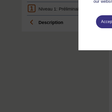
our websi
1
Niveau 1: Préliminaire
Accept
Description