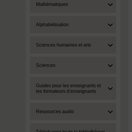
Expand
Mathématiques
Expand
Alphabétisation
Expand
Sciences humaines et arts
Expand
Sciences
Expand
Guides pour les enseignants et
les formateurs d’enseignants
Expand
Ressources audio
Expand
Télécharger toute la bibliothèque