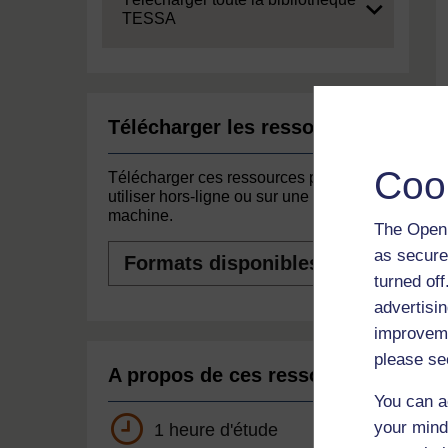
TESSA
Télécharger les ressources
Coo
Télécharger ces ressources pour les
utiliser hors-ligne ou sur une autre
machine.
The Open 
Formats
as secure
disponibles
turned of
advertisin
improveme
please se
A propos de ces ressources
You can a
your mind
1 heure d'étude