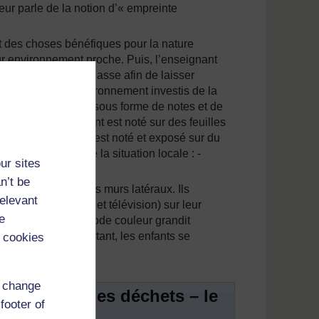
leur parle de la notion d’« empreinte
 et des choses bénéfiques pour la nature
ur environnement proche. Puis, l’enseignant
 mur du fond de la classe afin de laisser
nent dans leur environnement investis de la
ions et des preuves sous forme de notes et de
 pas l’environnement est noté sur des feuilles
e qui est bénéfique est noté et exposé sur du
ression générale de la situation locale : -
ur sites
n’t be
tion déborde sur les murs latéraux. Ils
relevant
s (presse, radio et télévision) sur leur
e
xposition avec son code couleur grandit
i est le plus important, les enfants se
 cookies
d change
ositif avec les déchets – le
footer of