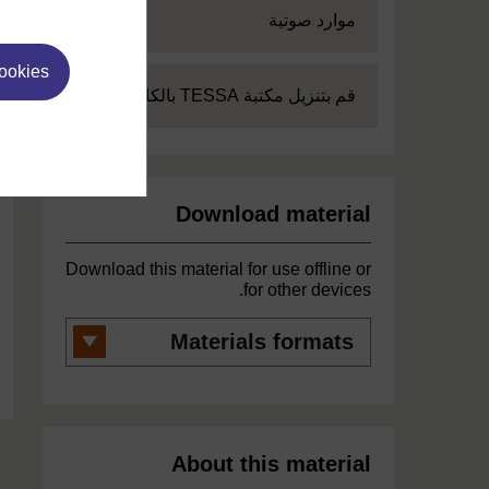
Expand
موارد صوتية
cookies
Expand
قم بتنزيل مكتبة TESSA بالكامل
Download material
Download this material for use offline or
for other devices.
Materials
formats
About this material