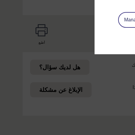
Mana
أطبع
page
ك
هل لديك سؤال؟
ا
الإبلاغ عن مشكلة