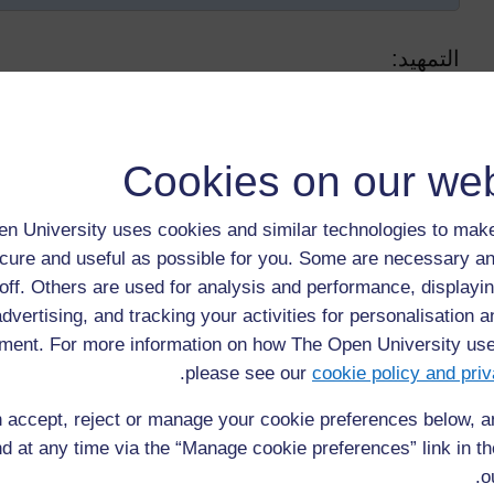
التمهيد
:
لأخ المعلم
/
الأخ
ت
المعلمة،ان
الأطفال ينتمون إلى عائلات وعشائر 
يتم تعريفهم بها. وبصفتك معلماً
،
فإنه يتعين عليك أن تكون حذراً فيم
تلاميذك يشعرون بأنهم متساوون في الصف.
Cookies on our web
سوف تستخدم ف
ي
هذا القسم طرق تدريس متنوعة ومصادر مختلفة
وأن يحترموا اختلافاتهم. وسنبدأ بالمناقشة ورسم الأشجار العائلية
ل
n University uses cookies and similar technologies to make
تمثيل الأدوار لمساعدة التلاميذ على
التعرف على
شبكاتهم المدرسي
cure and useful as possible for you. Some are necessary an
off. Others are used for analysis and performance, displayin
وأخيراً فإننا نقترح عليك دعوة أحد الإختصاصيين المحليين لتوضيح 
حياة تلاميذك
advertising, and tracking your activities for personalisation 
ment. For more information on how The Open University us
.
please see our
cookie policy and priv
 accept, reject or manage your cookie preferences below, 
d at any time via the “Manage cookie preferences” link in the
o