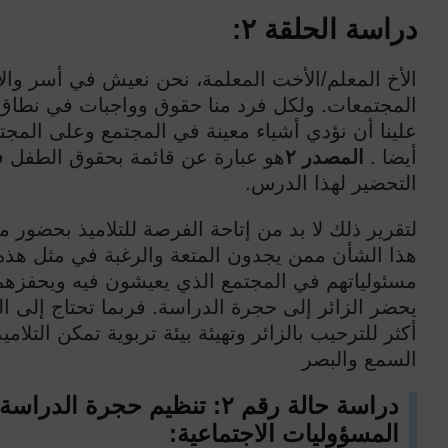
دراسة الحلقة
٢
:
الأخ المعلم/الأخت المعلمة، نحن نعيش في أسر والأ
المجتمعات. ولكل فرد منا حقوق وواجبات في نطاق 
علينا أن نؤدي أشياء معينة في المجتمع وعلى المجتمع
أيضا .
المصدر
٢
هو عبارة عن قائمة بحقوق الطفل 
التحضير لهذا الدرس.
لتقرير ذلك لا بد من إتاحة الفرصة للتلاميذ بحضور
هذا الشأن ممن يجدون المتعة والرغبة في مثل هذ
مسئولياتهم في المجتمع الذي يعيشون فيه ويحفزهم ع
يحضر الزائر إلى حجرة الدراسة. فربما تحتاج إلى ال
أكثر للترحيب بالزائر وتهيئة بيئة تربوية تمكن التلا
السمع والبصر
دراسة حالة رقم
٢
: تنظيم حجرة الدراسة
المسؤوليات الاجتماعية: