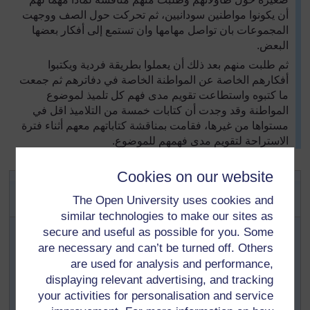
أن يكونوا مواطنين سودانيين، ثم تحركت حول الصف ووجهت
المجموعات بان تواصل مهامها وان تستمع إلى أفكار بعضها
البعض.
ثم طلبت منهم بعد ذلك أن يعملوا بطريقة فردية ويكتبوا
أفكارهم الخاصة عن المواطنة الخاصة في دفاترهم ثم جمعت
ما كتبوه واستطاعت تقويم مدى فهم كل تلميذ لموضوع
المواطنة وقد وجدت أن كتابات خمسة من التلاميذ اقل في
مستواها من غيرها، فقامت بمناقشة كتاباتهم معهم أثناء فترة
الاستراحة لتقويم مدى فهمهم للموضوع.
Cookies on our website
ال
نشاط الرئيسي:
تقديم عن التعلم في
The Open University uses cookies and
اجتماع عام للمدرسة
similar technologies to make our sites as
لأخ المعلم/الأخت المعلمة،
secure and useful as possible for you. Some
اسأل مدير مدرستك إذا كان بإمكانك عقد اجتماع عام للمدرسة
are necessary and can’t be turned off. Others
للحديث فيه عن أهمية أن تكون مواطناً صالحاً، حيث تؤدي كل
are used for analysis and performance,
واجباتك نحو وطنك و مجتمعك.
displaying relevant advertising, and tracking
your activities for personalisation and service
ناقش محتويات الاجتماع العام مع الصف الدراسي.