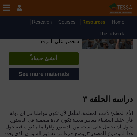
جاوز إلى المحتوى الرئيسي
OpenLearn Create will be unavailable on Wednesday 12
August 2026 from 8am to 10.30am (GMT) due to routine
maintenance.
Research
Courses
Resources
Home
TESSA - Mauritania
The network
إذا أنشأت حسابا، يمكنك أن تنشئ ملفاً
شخصياً على الموقع
أنشئ حساباً
See more materials
دراسة الحلقة
٣
الأخ المعلم/الأخت المعلمة، لتتأهل لأن تكون مواطنا في أي دولة
فأن عليك استيفاء معايير معينة تكون عادة مضمنة في الدستور.
حاول أن تحصل على نسخة من الدستور واقرأ ما مكتوب فيه حول
هذا الموضوع.
المصدر
٣
يوضح جزءا من دستور السودان الذي يحدد