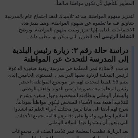
المعايير للتأهيل لأن تكون مواطنا صالحاً.
لتعزيز مفهوم المواطنة، ساعد تلاميذك لعقد اجتماع عام بالمدرسة
يتناولوا فيه ما تعلموه عن مفهوم المواطنة، ومما يميز هذه
الاجتماعات العامة إنها تعزز وتثبت مفهوم المواطنة. ويوضح
النشاط الرئيسي
أحد الطرق التي يمكن بها تنظيم ذلك.
دراسة حالة رقم
٣
: زيارة رئيس البلدية
إلى المدرسة للتحدث عن المواطنة
قدمت الأستاذة قمر المعلمة في مدرسة ريفية صغيرة الدعوة
لرئيس المحلية لزيارة صفها الدراسي، المستوى الخامس الذي
يضم
56
تلميذا ليتحدث لهم عن موضوع المواطنة. احضر
رئيس المحلية معه صورة لرئيس الدولة والعلم الوطني
والشعار الوطني وبطاقته الشخصية وجواز سفره وشرح
للتلاميذ أهمية هذه الأشياء للشخص ليكون مواطناً سودانياً.
شرح لهم أيضا الى ماذا ترمز مختلف أجزاء العلم ثم انشدوا
السلام الوطني، وكتبوا على دفاترهم قائمة بجميع الأحداث
التي يتعين أن ينشدوا فيها السلام الوطني.
بعد الزيارة، نظمت المعلمة قمر تلاميذ الصف في مجموعات
صغيرة حول طاولاتهم وطلبت منهم مناقشة لماذا مهماً لهم