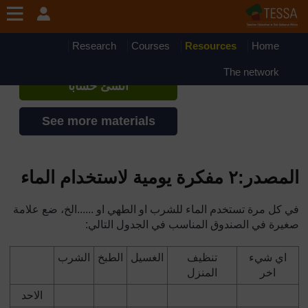
جاوز إلى المحتوى الرئيسي
TESSA - Mauritania
إذا أنشأت حسابا، يمكنك أن تنشئ ملفاً
Research
Courses
Resources
Home
شخصياً على الموقع
The network
أنشئ حساباً
See more materials
المصدر:٢ مفكرة يومية لاستخدام الماء
في كل مرة تستخدم الماء للشرب او الطهي او ......الخ، ضع علامة
صغيرة في الصندوق المناسب في الجدول التالي:
اي شيء
تنظيف
الغسيل
الطبخ
الشرب
اخر
المنزل
الاحد