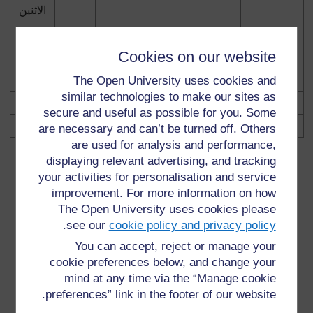
الاثنين
الثلاثاء
Cookies on our website
الاربعاء
الخميس
The Open University uses cookies and
similar technologies to make our sites as
الجمعة
secure and useful as possible for you. Some
السبت
are necessary and can’t be turned off. Others
are used for analysis and performance,
displaying relevant advertising, and tracking
سابق
السابق
your activities for personalisation and service
improvement. For more information on how
المصدر:١ مشاكل الحصول على الماء
The Open University uses cookies please
.
see our
cookie policy and privacy policy
تالي
التالي
You can accept, reject or manage your
cookie preferences below, and change your
المصدر:٣ المزارع الأناني
mind at any time via the “Manage cookie
preferences” link in the footer of our website.