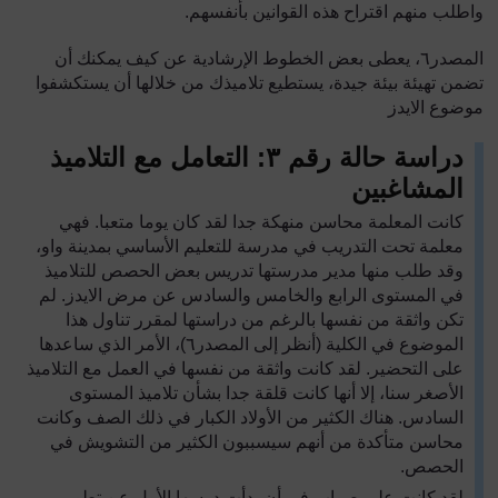
واطلب منهم اقتراح هذه القوانين بأنفسهم.
المصدر
٦
، يعطى بعض الخطوط الإرشادية عن كيف يمكنك أن
تضمن تهيئة بيئة جيدة، يستطيع تلاميذك من خلالها أن يستكشفوا
موضوع الايدز
دراسة حالة رقم ٣: التعامل مع التلاميذ
المشاغبين
كانت المعلمة محاسن منهكة جدا لقد كان يوما متعبا. فهي
معلمة تحت التدريب في مدرسة للتعليم الأساسي بمدينة واو،
وقد طلب منها مدير مدرستها تدريس بعض الحصص للتلاميذ
في المستوى الرابع والخامس والسادس عن مرض الايدز. لم
تكن واثقة من نفسها بالرغم من دراستها لمقرر تناول هذا
الموضوع في الكلية (أنظر إلى المصدر٦)، الأمر الذي ساعدها
على التحضير. لقد كانت واثقة من نفسها في العمل مع التلاميذ
الأصغر سنا، إلا أنها كانت قلقة جدا بشأن تلاميذ المستوى
السادس. هناك الكثير من الأولاد الكبار في ذلك الصف وكانت
محاسن متأكدة من أنهم سيسببون الكثير من التشويش في
الحصص.
لقد كانت على صواب في أن بدأت درسها الأول عن تطوير