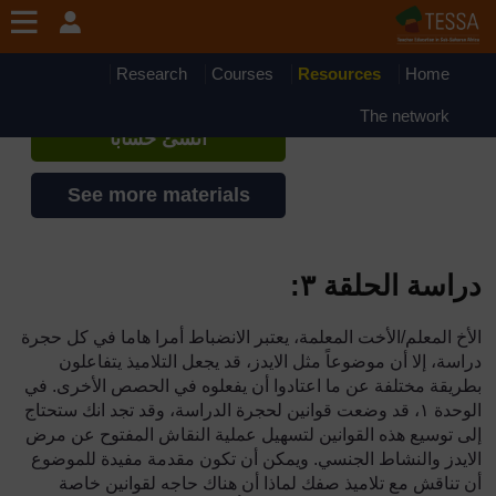
جاوز إلى المحتوى الرئيسي
TESSA - Mauritania
إذا أنشأت حسابا، يمكنك أن تنشئ ملفاً
Research
Courses
Resources
Home
شخصياً على الموقع
The network
أنشئ حساباً
See more materials
دراسة الحلقة ٣:
الأخ المعلم/الأخت المعلمة، يعتبر الانضباط أمرا هاما في كل حجرة
دراسة، إلا أن موضوعاً مثل الايدز، قد يجعل التلاميذ يتفاعلون
بطريقة مختلفة عن ما اعتادوا أن يفعلوه في الحصص الأخرى. في
الوحدة ١، قد وضعت قوانين لحجرة الدراسة، وقد تجد انك ستحتاج
إلى توسيع هذه القوانين لتسهيل عملية النقاش المفتوح عن مرض
الايدز والنشاط الجنسي. ويمكن أن تكون مقدمة مفيدة للموضوع
أن تناقش مع تلاميذ صفك لماذا أن هناك حاجه لقوانين خاصة