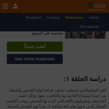
جاوز إلى المحتوى الرئيسي
OpenLearn Create will be unavailable on Wednesday 12
August 2026 from 8am to 10.30am (GMT) due to routine
maintenance.
Research
Courses
Resources
Home
TESSA - Mauritania
The network
إذا أنشأت حسابا، يمكنك أن تنشئ ملفاً
شخصياً على الموقع
أنشئ حساباً
See more materials
دراسة الحلقة ١
:
أخي المعلم/أختي المعلمة، تختلف قراءة أنواع القصص وأنشطة
من حيث استمتاع التلاميذ بها والتجاوب معها. وذلك حسب
أعمارهم، ومعرفتهم باللغة التي كتبت بها القصص، ويحب التلاميذ
الصغار الذين بدؤوا تعلم لغة إضافية أن تقرأ لهم القصص الجميلة