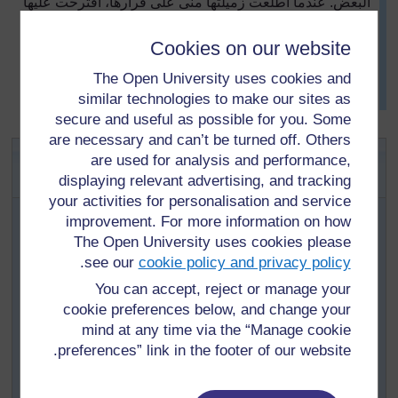
البعض. عندما أطلعت زميلتها منى على قرارها، اقترحت عليها
العمل سوياً لإيجاد كتب مناسبة ولتمارين القراءة بصوت عالي
لبعضهما البعض، وللتفكير حول الأفكار التي يشركان بها
Cookies on our website
التلاميذ في القراءة، وجدت المعلمتان أن المشاركة في
The Open University uses cookies and
التحضير ساعدهما ليكونا أكثر ثقة في العمل بالصف (أنظرإلى
similar technologies to make our sites as
المصدر
١
: التحضير للقراءة المشتركة).
secure and useful as possible for you. Some
are necessary and can’t be turned off. Others
نشاط رقم
١
:
الاستمتاع بقراءة كتاب قصة
are used for analysis and performance,
بالمشاركة
displaying relevant advertising, and tracking
your activities for personalisation and service
إقرأ المصدر
١
: التحضير للقراءة المشتركة ثم تابع الخطوات.
improvement. For more information on how
حضر واجبات أخرى ليؤديها التلاميذ أثناء قيامك بالقراءة
The Open University uses cookies please
المشتركة مع مجموعة من
١5
إلى
20
تلميذاً.
.
see our
cookie policy and privacy policy
قدم خلفية عن الموضوع قبل قراءة القصة.
You can accept, reject or manage your
عند القراءة، أطلع التلاميذ على الرسومات وأسألهم حولها،
cookie preferences below, and change your
وظف صوتك وحركاتك لجذب التلاميذ.
mind at any time via the “Manage cookie
اطلب من التلاميذ المشاركة في القراءة بتكرار كلمات وجمل
preferences” link in the footer of our website.
معينة تكتبها على السبورة وبأداء بعض الحركات.
في النهاية، ناقش القصة مع تلاميذك (أنظر إلى المصدر
2
أسئلة