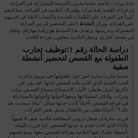
عدة مرات ، خاصة عندما يجدون الفرصة للمشاركة في القراءة.
إن قراءة القصة عدة مرات وإشراك التلاميذ في القراءة، يساعدهم
كثيراً في التعرف على الكلمات الجديدة واكتساب الثقة في قدرتهم
على القراءة، ويركز
النشاط
١
على التحضير لدرس القراءة
المشتركة وتدريسها، و هدف هذا النشاط هو زيادة مهاراتك وثقتك
في نفسك كقارئ، وجعل التلاميذ يتعلقون بقراءة الكتب.
دراسة الحالة رقم ١
:
توظيف تجارب
الطفولة مع القصص لتحضير أنشطة
صفية
عندما فكرت سارة عمر حول طفولتها في مروي تذكرت
الحب الشديد الذي كانت تكنه لقصص جدتها، لقد بقي في
ذاكرتها أمران هامان: الأول، الاستمتاع بسماع القصص مرات
ومرات، والثاني استمتاعها ومعها أخوانها وأخواتها بالمشاركة
في قراءة القصص، أحياناً كانت جدتها تسأل، "ماذا سيحدث بعد
ذلك؟"، أحياناً تطلب من الأطفال تمثيل بعض الحركات.
قررت سارة أن تجعل دروس المطالعة لتلاميذ صف
4
شبيهاً
بالأداء الذي كانت تقدم به جدتها القصص، كما قررت القيام
بأنشطة تشرك فيها التلاميذ بقراءة القصص معها، ومع بعضهم