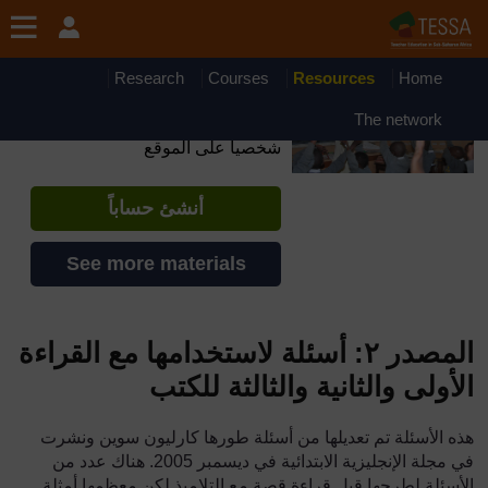
جاوز إلى المحتوى الرئيسي
OpenLearn Create will be unavailable on Wednesday 12
August 2026 from 8am to 10.30am (GMT) due to routine
maintenance.
Research
Courses
Resources
Home
TESSA - Mauritania
The network
إذا أنشأت حسابا، يمكنك أن تنشئ ملفاً
شخصياً على الموقع
أنشئ حساباً
See more materials
المصدر ٢: أسئلة لاستخدامها مع القراءة
الأولى والثانية والثالثة للكتب
هذه الأسئلة تم تعديلها من أسئلة طورها كارليون سوين ونشرت
في مجلة الإنجليزية الابتدائية في ديسمبر
2005
. هناك عدد من
الأسئلة لطرحها قبل قراءة قصة مع التلاميذ لكن معظمها أمثلة