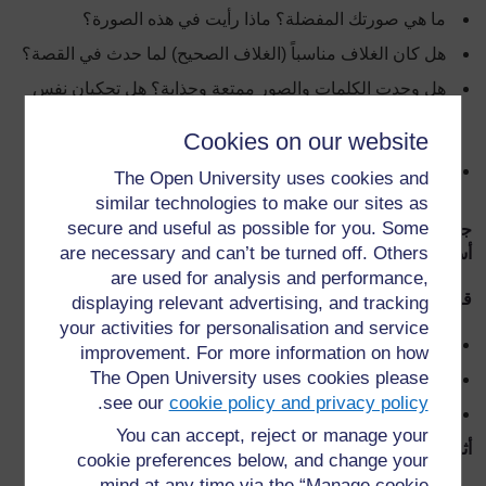
ما هي صورتك المفضلة؟ ماذا رأيت في هذه الصورة؟
هل كان الغلاف مناسباً (الغلاف الصحيح) لما حدث في القصة؟
هل وجدت الكلمات والصور ممتعة وجذابة؟ هل تحكيان نفس
القصة بطرق مختلفة؟ هل ستكون الكلمات معبرة من دون
الصور؟ هل ستكون الصور معبرة من دون الكلمات؟
Cookies on our website
هل سردت القصة عبر الكلمات أو الصور، أو عبر الاثنين معاً؟
The Open University uses cookies and
هل هذا هو الحال في كل أجزاء الكتاب؟
similar technologies to make our sites as
secure and useful as possible for you. Some
جلستا القراءة الثانية والثالثة (ملحوظة: يجب أن تفصلهما عدة
are necessary and can’t be turned off. Others
أسابيع عن بعضهما البعض)
are used for analysis and performance,
قبل القراءة
displaying relevant advertising, and tracking
your activities for personalisation and service
هل فكرت حول الكتاب منذ آخر مرة قرءناه؟
improvement. For more information on how
The Open University uses cookies please
هل تود قراءته للمرة الثانية؟
.
see our
cookie policy and privacy policy
ما هي الأشياء التي تتذكرها حول الكتاب؟
You can accept, reject or manage your
أثناء القراءة
cookie preferences below, and change your
mind at any time via the “Manage cookie