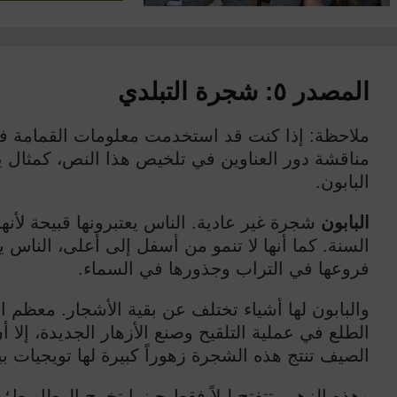
المصدر ٥: شجرة التبلدي
ملاحظة: إذا كنت قد استخدمت معلومات القمامة في
مناقشة دور العناوين في تلخيص هذا النص، كمثال ي
البابون.
البابون
شجرة غير عادية. الناس يعتبرونها قبيحة لأ
السنة. كما أنها لا تنمو من أسفل إلى أعلى، الناس 
فروعها في التراب وجذورها في السماء.
والبابون لها أشياء تختلف عن بقية الأشجار. معظم 
الطلع في عملية التلقيح وصنع الأزهار الجديدة، إلا 
الصيف تنتج هذه الشجرة زهوراً كبيرة لها تويجيات بي
وهذه الزهور تتفتح ليلاً فقط حينما تخرج الوطاويط؛