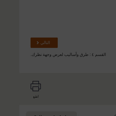
تالي
التالي
القسم ٤ : طرق وأساليب لعرض وجهة نظرك.
أطبع
page
ك