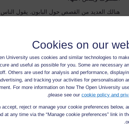
هنالك العديد من القصص حول البابون. يقول الناس 
المكان الذي تختبئ فيه الأرواح الشريرة. ثم جاءت 
زرعتها ثانية لكن هذه المرة من أعلى إلى أسفل. وب
الاختباء في أشجار البابون.
Cookies on our web
بعض شعوب الأخرى تؤمن أن من يمتص ثمار البابون
شرب مشروباً من لحاها سيكون إنسانا قوي البنية. إ
n University uses cookies and similar technologies to make
واحدة من أعاجيب أفريقيا.
cure and useful as possible for you. Some are necessary an
off. Others are used for analysis and performance, displayin
مقترح لعناوين جانبية لنص البابون
advertising, and tracking your activities for personalisation 
الفقرة
1
: شكل البابون
ment. For more information on how The Open University us
الفقرة
2
cookie policy and priv
please see our
.
: كيف ينتقل غبار الطلع بين أشجار البابون.
 accept, reject or manage your cookie preferences below, 
الفقرة
3
: عمر البابون.
d at any time via the “Manage cookie preferences” link in the
فقرات
4،5،6
: استخدامات البابون.
o