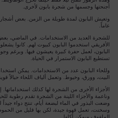
أجنحتها وجسمها من شجرة بابون لأخرى.
وتعيش البابون لمدة طويلة من الزمن. بعض أشجار ا
عاماً.
للشجرة العديد من الاستخدامات. في الماضي، بع
الأفريقي استخدموا البابون كبيوت لهم. كانوا يشعلو
البابون، لعمل حفرة كبيرة يعيشون فيها. وبرغم وجود
تستطيع البابون الاستمرار في الحياة.
وللحاء البابون عدد من الاستخدامات. يمكن استخد
البيت، وورق، وخيوط. وتعمل ألياف اللحاء حبالاً قوية
الأجزاء الأخرى من الشجرة لها كذلك استخداماتها. إ
وناعمة والأجزاء اللينة من الشجرة تقدم رطوبة للح
وضعت البذور في الماء لبضعة أيام، تنتج دواء جيداً 
وسخنت، تعمل قهوة جيدة، لكن بها قليل من الحموضة
الملفوف ويمكن أكلها.