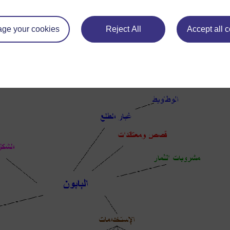
فقرتا
7
و
8
: قصص ومعتقدات حول البابون.
ge your cookies
Reject All
Accept all 
ملحوظة: لا توجد معلومات جديدة في الفقرة الأخيرة
فيها وجهة نظره حول هذه الشجرة.
خريطة ذهنية تلخص البابون