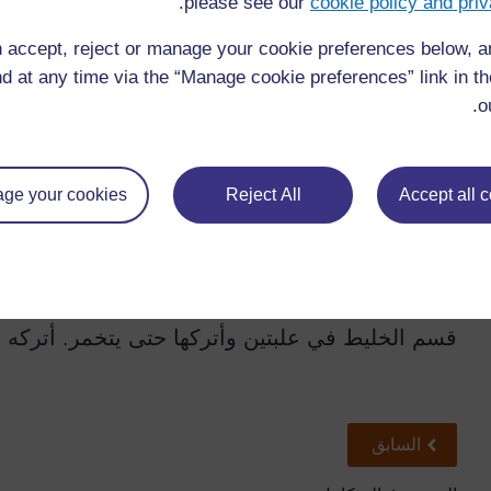
.
please see our
cookie policy and priv
20
لتر ماء
 accept, reject or manage your cookie preferences below, 
d at any time via the “Manage cookie preferences” link in the
الطريقة
o
أغلي
20
لتر ماء
أضف الجنزبيل والسكر
ge your cookies
Reject All
Accept all 
دع الخليط ليبرد
أضف
1
علبة خميرة
قسم الخليط في علبتين وأتركها حتى يتخمر. أتركه 
سابق
السابق