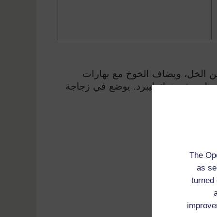
 الخل، ويضاف الخوخ مع بهارات
ر لين، ثم يترك ليبرد. يوضع في زجاجة
The Ope
as se
turned 
improve