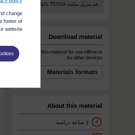
acy policy
Expand
قم بتنزيل مكتبة TESSA بالكامل
and change
 footer of
ur website.
Download material
Download this material for use offline or
cookies
for other devices.
Materials
formats
About this material
1 ساعة دراسة