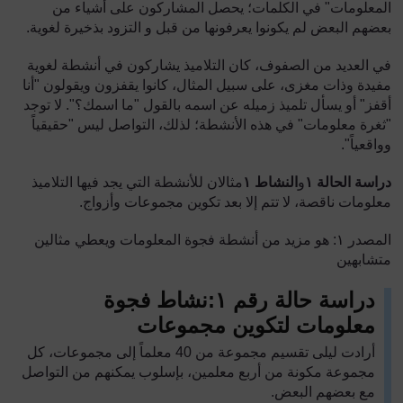
المعلومات" في الكلمات؛ يحصل المشاركون على أشياء من
بعضهم البعض لم يكونوا يعرفونها من قبل و التزود بذخيرة لغوية.
في العديد من الصفوف، كان التلاميذ يشاركون في أنشطة لغوية
مفيدة وذات مغزى، على سبيل المثال، كانوا يقفزون ويقولون "أنا
أقفز" أو يسأل تلميذ زميله عن اسمه بالقول "ما اسمك؟". لا توجد
"ثغرة معلومات" في هذه الأنشطة؛ لذلك، التواصل ليس "حقيقياً
وواقعياً".
دراسة الحالة
١
و
النشاط
١
مثالان للأنشطة التي يجد فيها التلاميذ
معلومات ناقصة، لا تتم إلا بعد تكوين مجموعات وأزواج.
المصدر
١
: هو مزيد من أنشطة فجوة المعلومات ويعطي مثالين
متشابهين
دراسة حالة رقم
١
:
نشاط فجوة
معلومات لتكوين مجموعات
أرادت ليلى تقسيم مجموعة من
40
معلماً إلى مجموعات، كل
مجموعة مكونة من أربع معلمين، بإسلوب يمكنهم من التواصل
مع بعضهم البعض.