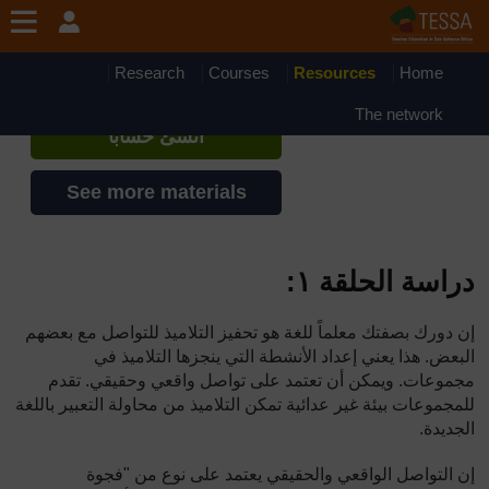
جاوز إلى المحتوى الرئيسي
TESSA - Mauritania
إذا أنشأت حسابا، يمكنك أن تنشئ ملفاً
Research
Courses
Resources
Home
شخصياً على الموقع
The network
أنشئ حساباً
See more materials
دراسة الحلقة ١
:
إن دورك بصفتك معلماً للغة هو تحفيز التلاميذ للتواصل مع بعضهم
البعض. هذا يعني إعداد الأنشطة التي ينجزها التلاميذ في
مجموعات. ويمكن أن تعتمد على تواصل واقعي وحقيقي. تقدم
للمجموعات بيئة غير عدائية تمكن التلاميذ من محاولة التعبير باللغة
الجديدة.
إن التواصل الواقعي والحقيقي يعتمد على نوع من "فجوة