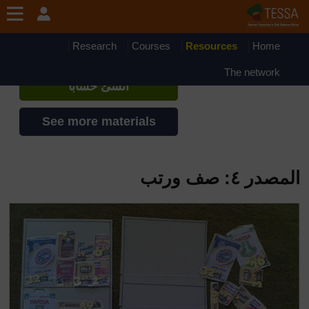
جاوز إلى المحتوى الرئيسي
TESSA - Mauritania
إذا أنشأت حسابا، يمكنك أن تنشئ ملفاً
Research
Courses
Resources
Home
شخصياً على الموقع
The network
أنشئ حساباً
See more materials
المصدر ٤: صف ورتب