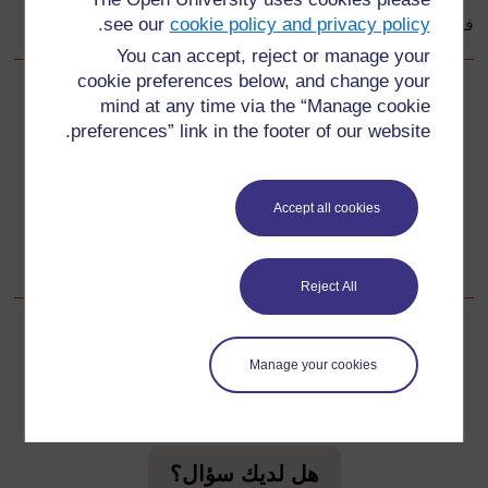
.
see our
cookie policy and privacy policy
فقرة / قصة للوصول إلى معنى النوبة بعانخى قائداً عظيماً
You can accept, reject or manage your
cookie preferences below, and change your
سابق
mind at any time via the “Manage cookie
السابق
preferences” link in the footer of our website.
المصدر ٣: كلمات ومعاني
تالي
التالي
Accept all cookies
المصدر ٥: فقرة لتلاميذ الصف الكبار: ملوك الزولو
Reject All
Manage your cookies
لمعلومات إضافية، الرجاء مراجعة الأسئلة المتكررة والتي قد
تقدم لك الدعم التي تحتاجها.
هل لديك سؤال؟