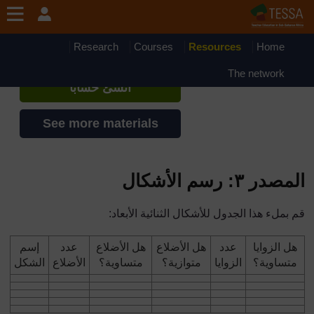
جاوز إلى المحتوى الرئيسي
TESSA - Mauritania
إذا أنشأت حسابا، يمكنك أن تنشئ ملفاً
Research
Courses
Resources
Home
شخصياً على الموقع
The network
أنشئ حساباً
See more materials
المصدر ٣:
رسم الأشكال
قم بملء هذا الجدول للأشكال
ال
ثنائية الأبعاد:
هل الزوايا
عدد
هل الأضلاع
هل الأضلاع
عدد
إسم
متساوية؟
الزوايا
متوازية؟
متساوية؟
الأضلاع
الشكل