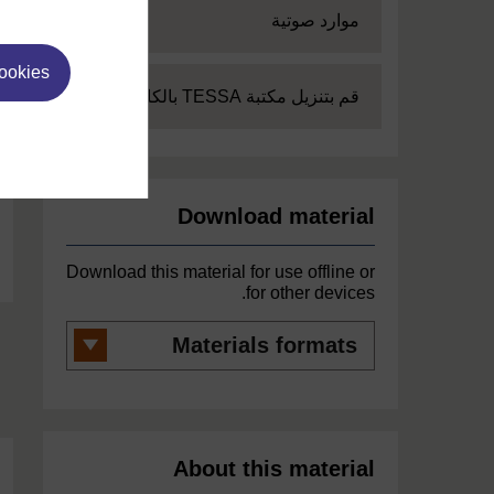
Expand
موارد صوتية
cookies
Expand
قم بتنزيل مكتبة TESSA بالكامل
Download material
Download this material for use offline or
for other devices.
Materials
formats
About this material