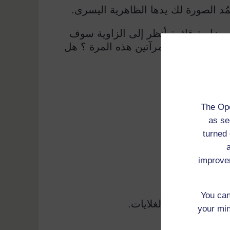
ُد الصورة لك يدها الظاهرية اليسرى
.
 بزاوية قائمة أنظر إلى الزاوية سوف
 الصورة في المرآتين هذه المرة ؟ هل
The Ope
as se
turned 
improve
You can
 كالملاعق أو الغلايات
.
your min