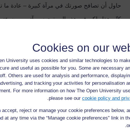
حاول أن تصافح صورتك في مرآة كبيرة – عادة ما تم
كرِّر هذا ولكن في هذه المرة جهز مرآتين موضوعتين
ترى صورة واحدة لنفسك. صافح الصورة أي يد تمدها
يمكنك أن تستنتج لماذا يحدث هذا؟
Cookies on our web
استخدام الانعكاس
عصف ذهني أو أسئلة تفكير عن استخدامات المرايا
n University uses cookies and similar technologies to make
cure and useful as possible for you. Some are necessary an
ما الأجهزة التي تحتوى على مرايا؟
off. Others are used for analysis and performance, displayin
أين تكون المرايا مفيدة؟
advertising, and tracking your activities for personalisation 
ment. For more information on how The Open University us
كيف يمكن أن تكون المرايا مفيدة متجر للمحافظة على الأمن
.
.
please see our
cookie policy and priv
انعكاسات مخيفة
 accept, reject or manage your cookie preferences below, 
تجربة النظر إلى الانعكاسات على قطع معدنية منحنية
d at any time via the “Manage cookie preferences” link in the
o
ماذا يحدث للانعكاسات؟