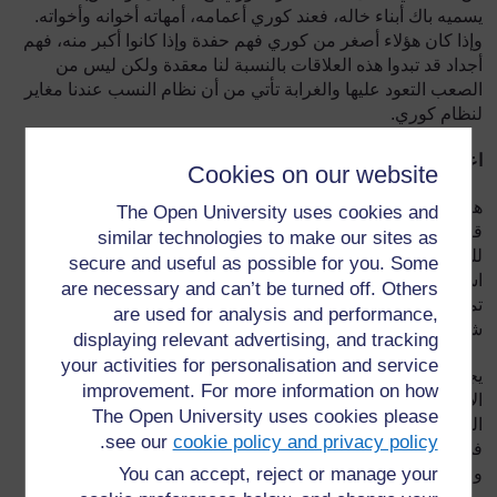
يسميه باك أبناء خاله، فعند كوري أعمامه، أمهاته أخوانه وأخواته.
وإذا كان هؤلاء أصغر من كوري فهم حفدة وإذا كانوا أكبر منه، فهم
أجداد قد تبدوا هذه العلاقات بالنسبة لنا معقدة ولكن ليس من
الصعب التعود عليها والغرابة تأتي من أن نظام النسب عندنا مغاير
لنظام كوري.
اعتبارات عامة
Cookies on our website
هنالك بعض الأشياء يجب عليك معرفتها قبل التعرف على نظام
The Open University uses cookies and
قرابة كانزا. بالنسبة للمبتدئين، فإن كلمات لغتنا العربية بالنسبة
similar technologies to make our sites as
للعلاقات، فإنها مناسبة للأقرباء أينما استخدمناها. لكننا لا يمكننا
secure and useful as possible for you. Some
استخدامها لوصف نظام كانزا لأنها ستكون مربكة وغير مفهومة
are necessary and can’t be turned off. Others
تماماً. لهذا نستخدم الرموز التي تمثل الذكور والإناث وننظمها في
are used for analysis and performance,
شكل جدول يمثل الأسرة.
displaying relevant advertising, and tracking
your activities for personalisation and service
يجب أن ننوه أن هذه الجداول توضح العلاقات الرئيسية فقط في
improvement. For more information on how
الأسرة. بمعنى آخر فإذا كان لديك من والدك ووالدتك على سبيل
The Open University uses cookies please
المثال 13 طفلاً فهذا يعني سندون في جدولنا خمسة فقط: الأكبر
.
see our
cookie policy and privacy policy
في السن وأصغرهم سناً من الذكور وأيضاً الأكبر سناً من الإناث
والأصغر سناً وأنت.
You can accept, reject or manage your