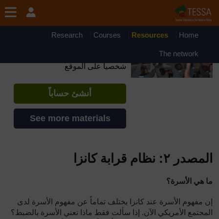
جاوز إلى المحتوى الرئيسي
OpenLearn Create will be unavailable on Wednesday 12
August 2026 from 8am to 10.30am (GMT) due to routine
maintenance.
Research
Courses
Resources
Home
TESSA - Mauritania
The network
إذا أنشأت حسابا، يمكنك أن تنشئ ملفاً
شخصياً على الموقع
أنشئ حساباً
See more materials
المصدر ٢: نظام قرابة كانزا
ما هي الأسرة؟
إن مفهوم الأسرة عند كانزا يختلف تماماً عن مفهوم الأسرة لدى
المجتمع الأمريكي الآن. إذا سألت فقط ماذا تعني الأسرة بالضبط؟