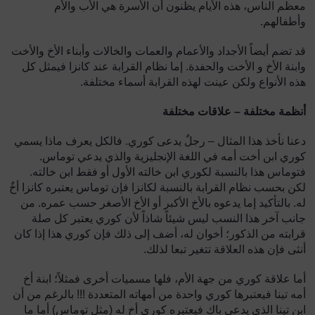
معظم الناس، هذه الأيام يظنون أن الأسرة هي الأب والأم
وأطفالهم.
قد تضم أيضاً الأجداد والأعمام والعمات والخالات وأبناء الأخ والأخت
وابنة الأخ و الأخت والحفدة. إما نظام القرابة عند كانزا فيمثل كل
هذه الأنواع ولكن عينت لهذه القرابة أسماء مختلفة.
أنظمة مختلفة – علاقات مختلفة
دعنا نأخذ هذا المثال – رجلٌ يدعى كوري. فالكل يعرف ماذا يسمي
كوري ابن أخت أمه في اللغة الإنجليزية والذي يدعي توماس.
فتوماس هذا بالنسبة لكوري ابن خالته الأول أو فقط ابن خالته.
لكن بحسب نظام القرابة بالنسبة لكانزا فإن توماس يعتبره كانزا أخٌ
له. بالتأكيد إما يدعوه بالأخ الأكبر أو الأخ الأصغر حسب عمره. من
جانب آخر هذا النسب ليس شيئاً شاذاً لأن كوري يعتبر كل صلة
قرابته من الذكور؛ أخوان له، أضف إلى ذلك فإن كوري هذا إذا كان
أنثى فإن هذه العلاقة تتغير تبعا لذلك.
أما علاقة كوري من جهة الأم، فلها مسميات أخرى فمثلاً؛ ابنة أخ
أمه تينا فيعتبرها كوري واحدة من أمهاته المتعددة !!! بالرغم من أن
ابن تينا الذي يدعى باك فيعتبره كوري أخ له (مثل توماس) أما ما