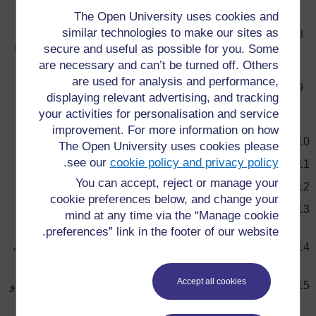
مريضا فأنه يحق له تلقي العلاج المناسب.
The Open University uses cookies and
similar technologies to make our sites as
يحق للطفل الذي لديه إعاقة أن يعامل بكرامة مثل معاملة
secure and useful as possible for you. Some
الأطفال الأصحاء وان يعطى عناية وتعليما وتدريبا خاصا متى ما
are necessary and can’t be turned off. Others
كان ضروريا لينمى
are used for analysis and performance,
حق عدم تعريضه لمبادرات ضارة وأي ممارسات اجتماعية
displaying relevant advertising, and tracking
خطرة وان يتم حمايته من هذه الممارسات الخاطئة والتي
your activities for personalisation and service
تشكل خطرا على صحة الطفل.
improvement. For more information on how
حق معاملته بعدالة وإنسانية داخل النظام الشرعي
The Open University uses cookies please
.
see our
cookie policy and privacy policy
حق حمايته من جميع أشكال الاستعمال والاستغلال
You can accept, reject or manage your
حق تلقي التعلم الأساسي.
cookie preferences below, and change your
حق اللعب والمشاركة في النشاطات الرياضية والثقافية
mind at any time via the “Manage cookie
والفنية الايجابية و حقه ببيئة غير ضارة أخلاقيا
preferences” link in the footer of our website.
حق عدم توظيفه أو إشراكه في نشاطات ضارة بصحته وتعليمه
ونموه العقلي والجسماني أو الأخلاقي
Accept all cookies
إذا كان الطفل ضحية لنزاع مسلح أو لاجئا أو في موقف خطر أو
معرض للخطر فأنه يحق له أن يكون من ضمن أول من يتلقى