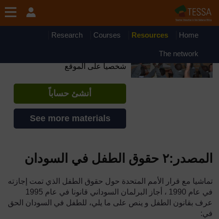
جاوز إلى المحتوى الرئيسي
OpenLearn Create will be unavailable on Wednesday 12
August 2026 from 8am to 10.30am (GMT) due to routine
maintenance.
Research
Courses
Resources
Home
TESSA - Somalia
The network
إذا أنشأت حسابا، يمكنك أن تنشئ ملفاً
شخصياً على الموقع
أنشئ حساباً
See more materials
المصدر:٢ حقوق الطفل في السودان
تماشيا مع قرار الأمم المتحدة حول حقوق الطفل الذي تمت إجازته
في عام
1990
، أجاز البرلمان السوداني قانونا في عام
1995
عرف بقانون الطفل و ينص على ما يلي، للطفل في السودان الحق
في: