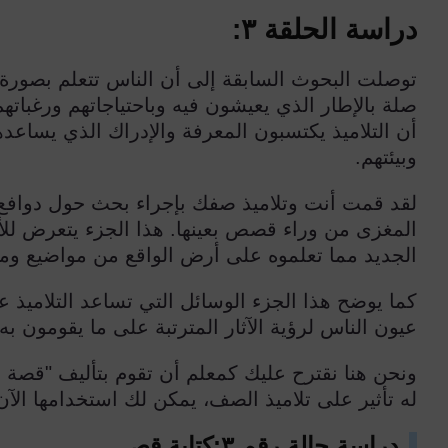
دراسة الحلقة ٣:
توصلت البحوث السابقة إلى أن الناس تتعلم بصورة
صلة بالإطار الذي يعيشون فيه وباحتياجاتهم ورغباته
أن التلاميذ يكتسبون المعرفة والإدراك الذي يساع
وبيئتهم.
لقد قمت أنت وتلاميذ صفك بإجراء بحث حول دوافع
المغزى من وراء قصص بعينها. هذا الجزء يتعرض للأ
الجديد مما تعلموه على أرض الواقع من مواضيع و
كما يوضح هذا الجزء الوسائل التي تساعد التلاميذ 
عيون الناس لرؤية الآثار المترتبة على ما يقومون ب
ونحن هنا نقترح عليك كمعلم أن تقوم بتأليف "قصة 
له تأثير على تلاميذ الصف، يمكن لك استخدامها الآن أ
دراسة حالة رقم
٣
:
كتابة قص