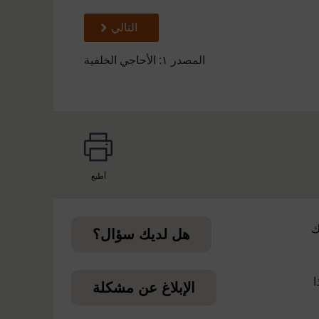
تالي
التالي
المصدر ١: الأحاجي الخلفية
أطبع
page
ك
هل لديك سؤال؟
ا
الإبلاغ عن مشكلة