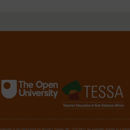
pen University is incorporated by Royal Charter (RC 000391), an exempt charity in Eng