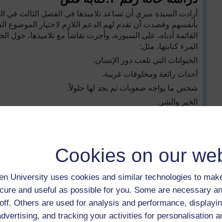
أرادت السيدة ميري أن تساعد تلاميذها في الفصل الثالث في الدو
بأنفسهم وقصدت أن تقدم لهم الدعم اللازم لاختيار الموضوع 
القائمة أدناه، على السبورة، وأجرت نقاشاً مع تلاميذها، حول ال
المرء كتابتها، مثل:
الحيوانات التي تلعب دور الإنسان.
أحداث رائعة ومخلوقات غريبة.
شخص ما يواجه صعوبات ثم يجد لها حلولاً.
الخير والشر.
تفسير وشرح طبائع الأشياء.
كما أعطتهم قائمة بالأحداث الحسنة والسيئة، التي وقعت مؤخراً
كإطار وخلفية لتأليف قصتهم. بعد ذلك، طلبت منهم أن يوضحوا 
Cookies on our web
أم الإنسان. وأخيراً، سألتهم حول الموضوع الذي سيختارون، مثلا
قامت بتشجيعهم وطلبت منهم، كل اثنين يعملان سوياً، أن يبدأوا ف
وخلال الاسبوع التالي أو الأسبوعين؛ طلبت من كل اثنين يعملان
n University uses cookies and similar technologies to make
قاموا بمناقشة القصة من حيث الغاية والهدف. ولقد كانت في غا
cure and useful as possible for you. Some are necessary an
قصص التلاميذ
off. Others are used for analysis and performance, displayin
advertising, and tracking your activities for personalisation 