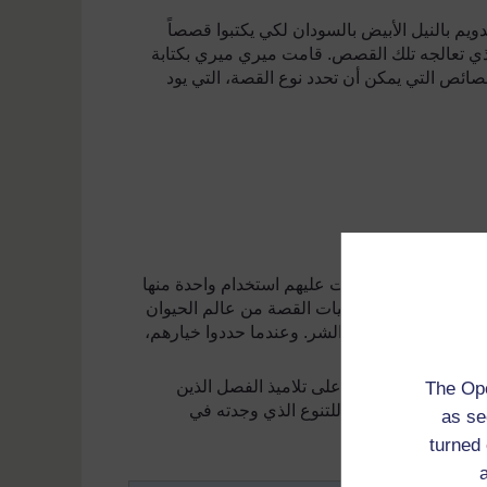
يم بالنيل الأبيض بالسودان لكي يكتبوا قصصاً
الذي تعالجه تلك القصص. قامت ميري
ميري
بكتابة
خصائص التي يمكن أن تحدد نوع القصة، التي يود
 في المدينة. واقترحت عليهم استخدام واحدة منها
لها ما إذا كانت شخصيات القصة من عالم الحيوان
 المعركة بين الخير والشر. وعندما حددوا خيارهم،
ي الكتابة.
 سوياً لعرض قصتهما على تلاميذ الفصل الذين
The Ope
ية السرور والدهشة للتنوع الذي وجدته في
as se
turned 