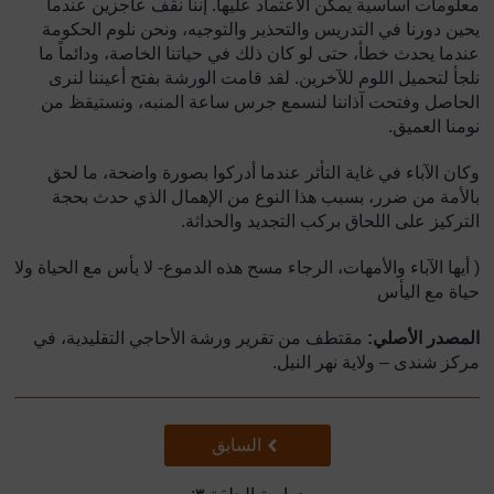
معلومات أساسية يمكن الاعتماد عليها. إننا نقف عاجزين عندما
يحين دورنا في التدريس والتحذير والتوجيه، ونحن نلوم الحكومة
عندما يحدث خطأ، حتى لو كان ذلك في حياتنا الخاصة، ودائماً ما
نلجأ لتحميل اللوم للآخرين. لقد قامت الورشة بفتح أعيننا لنرى
الحاصل وفتحت آذاننا لنسمع جرس ساعة المنبه، ونستيقظ من
نومنا العميق.
وكان الآباء في غاية التأثر عندما أدركوا بصورة واضحة، ما لحق
بالأمة من ضرر، بسبب هذا النوع من الإهمال الذي حدث بحجة
التركيز على اللحاق بركب التجديد والحداثة.
( أيها الآباء والأمهات، الرجاء مسح هذه الدموع- لا يأس مع الحياة ولا
حياة مع اليأس
المصدر الأصلي:
مقتطف من تقرير ورشة الأحاجي التقليدية، في
مركز شندى – ولاية نهر النيل.
سابق
السابق