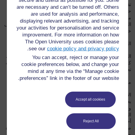
secure and useful as possible for you. Some
تقرأ الأحجية الكتب مرات، وهذا يحدث في البيت حيث يتم تكرار
are necessary and can’t be turned off. Others
حكي الأحجية المتعة والسرور. وتقرأ للأطفال في المدارس. وهي
are used for analysis and performance,
مفيدة للغاية لزيادة الحصيلة اللغوية للأطفال. والأحاجي المكتوبة
displaying relevant advertising, and tracking
التي توجد في المكتبات قليلة للغاية، وأحياناً يتم تمثيل الأحجوة على
your activities for personalisation and service
خشبة المسرح.
improvement. For more information on how
The Open University uses cookies please
اللغة المستخدمة
.
see our
cookie policy and privacy policy
اللغة المستعملة عادة هي العربية، وغالباً ما تكون باللهجة الدارجة،
You can accept, reject or manage your
كما تستعمل لغة الأطفال الصغار، إضافة إلى كلمات تصاغ بطريقة
cookie preferences below, and change your
تعكس الاحترام والتبجيل
mind at any time via the “Manage cookie
preferences” link in the footer of our website.
ما هي الأحجية ؟
الأحاجى عبارة عن قصة قصيرة أو أحجية لها هدف معين. تحوي
Accept all cookies
بعض التعاليم والدعابة والتحذيرات. وتقوم الأحجية بالإشادة والنقد
والتصحيح، وتقوي الذهن ليفكرالإنسان بطريقة نقدية، وتخلق
المفكر الحصيف والشخص الحكيم. وبعض الأحاجي عبارة عن
أحداث حقيقية تحولت بمرور الزمن إلى أحاجي، بعضها تمت
Reject All
صياغته لوخز الضمير على وجه الخصوص بغرض التخفيف من حدة
حوادث الماضي وتعليم الناس فضائل التواضع والحياء.