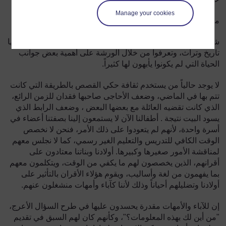
Manage your cookies
ما هي ملاحظات المشاركين في الورشة؟
شعر المشاركون أن التمرين قد ذكرهم بمن هم ؟ وأصلهم كأمة لها
تاريخ وتراث، وتعرفوا من خلال الورشة على أهمية بعض جوانب
الحياة التي لم يكونوا يأبهون لها كثيراً.
لا يوجد حالياً من يستخدم ثقافة حكي القصص بالطريقة التي كانت
تتم بها في الماضي، وضعف الأحاجى صاحبها فقدان للزمن الرائع،
الذي كانت تقضيه العائلة مع بعضها البعض ، وضعف الرابط الذي
يسود البيت نتيجة . أطفالنا الآن لا يستمعون إلينا بصفتنا أعضاء في
أسرة واحدة، لأنهم لم يتعودوا على ذلك الأمر، فنحن لا نخصص
الوقت الكافي للتدريس والتعليم الغير رسمي، كما لا نجلس معهم
لمناقشة الأمور صغيرها وكبيرها. أولادنا وبناتنا معتادون على
أقرانهم، الذين يخصصون لهم ما يكفي من الوقت، ويتكلمون معهم
بما يفهمون من لغة وأساليب، ويقوم هؤلاء الأقران بالتأثير على
أولادنا وتضليلهم أحياناً وذلك لأننا كآباء وأمهات منشغلون عنهم.
إن للآباء والأمهات مقدرة يحسدون عليها في طرح السؤال الأعرج،
"من أين لك بهذه المعلومات؟"، وكأنهم كان لهم السبق في تقديم