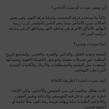
أين ومتى سردت أو تسرد الأحاجي؟
غالباً ما تستخدم غرفة المعيشة، واحيانا غرفة النوم، وفي بعض
الحالات تسرد الأحاجي بينما ينعم الناس بالشمس قرب زريبة
البهائم. الأماكن الأخرى هي شاطئ النهر ومناطق الرعي وغرفة
حراسة المزرعة.
لماذا سردت وتسرد؟
للمتعة وتغذية العقل، والتذكير، والعبرة، والتحذير، ولتشجيع الروح
الوطنية عبر تصرفات معينة، ولتوصيل الحصيلة اللغوية وتعقيداتها
المتعددة مثل التشبيه والمصطلحات والأمثال والكلمات الجديدة
التي دخلت المعاجم.
كيف سردت\تسرد؟ (طريقة الإلقاء)
كانت هنالك منافسة في سرد القصص والأحاجي, وكان الإلقاء
عبارة عن فن، تدخل فيه الموسيقى والدعابة وتغيير الصوت.
وللأحاجي التقليدية بداية ونهاية فريدة ربما تكون مثلاً حكمة أو
أحجوة قصيرة .