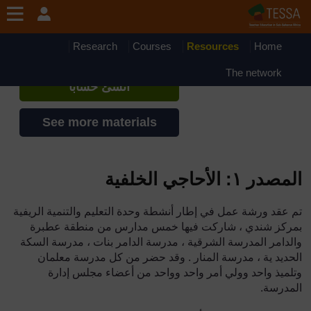
جاوز إلى المحتوى الرئيسي
TESSA - Somalia
إذا أنشأت حسابا، يمكنك أن تنشئ ملفاً
Research
Courses
Resources
Home
شخصياً على الموقع
The network
أنشئ حساباً
See more materials
المصدر ١: الأحاجي الخلفية
تم عقد ورشة عمل في إطار أنشطة وحدة التعليم والتنمية الريفية
بمركز شندي ، شاركت فيها خمس مدارس من منطقة عطبرة
والدامر المدرسة الشرقية ، مدرسة الدامر بنات ، مدرسة السكة
الحديد ية ، مدرسة المنار . وقد حضر من كل مدرسة معلمان
وتلميذ واحد وولي أمر واحد وواحد من أعضاء مجلس إدارة
المدرسة.