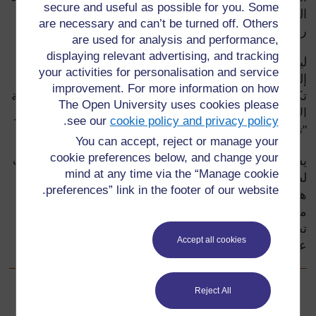
secure and useful as possible for you. Some
الست للمكعب. هل يمكنك تخيل الشكل الذي يجب عليك
are necessary and can’t be turned off. Others
رسمه على الورقة لصنع المكعب؟
are used for analysis and performance,
displaying relevant advertising, and tracking
ليس من السهل عمل ذلك، لأن هذا التدريب الخيالي يحتاج
your activities for personalisation and service
إلى مهارتين رياضيتين مهمتين – الخيال العقلي (أي أن
improvement. For more information on how
تكون قادراً الرؤية بعين العقل
،
صورة رياضية ثنائية أو ثلاثية
The Open University uses cookies please
الأبعاد) والتحوير العقلي (أي أن تكون قادراً على محاكاة أو
.
see our
cookie policy and privacy policy
"تحوير" هذه الصورة لتغييرها على أحد الأوجه).
You can accept, reject or manage your
cookie preferences below, and change your
يستكشف هذا القسم بعض الأساليب لتطوير هذه المهارات
mind at any time via the “Manage cookie
لدى
تلاميذك
،
وهم يستخدمون المخططات. (المخططات
preferences” link in the footer of our website.
هي تمثيل ثنائي الأبعاد لشكل ثلاثي الأبعاد
،
مع خطوط
متقطعة تمثل الثنيات وخطوط متصلة تمثل مكان القطع)
تحوير شكل حقيقي سيساعد التلاميذ على تخيل التحورات
Accept all cookies
على هذا الشكل.
Reject All
سابق
السابق