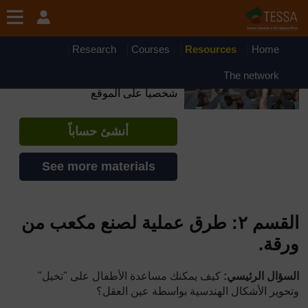
جاوز إلى المحتوى الرئيسي
OpenLearn Create will be unavailable on Wednesday 12
August 2026 from 8am to 10.30am (GMT) due to routine
maintenance.
Research
Courses
Resources
Home
TESSA - Somalia
The network
إذا أنشأت حسابا، يمكنك أن تنشئ ملفاً
شخصياً على الموقع
أنشئ حساباً
See more materials
القسم ٢: طرق عملية لصنع مكعب من
ورقة
.
السؤال الرئيسي:
كيف يمكنك مساعدة الأطفال على "تخيل"
وتحوير الأشكال الهندسية بواسطة عين العقل
؟