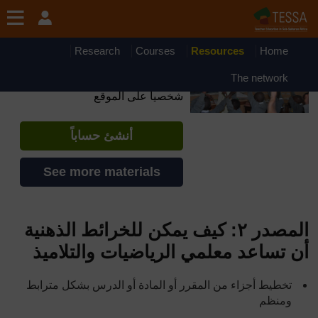
جاوز إلى المحتوى الرئيسي
OpenLearn Create will be unavailable on Wednesday 12
August 2026 from 8am to 10.30am (GMT) due to routine
maintenance.
Research
Courses
Resources
Home
TESSA - Somalia
The network
إذا أنشأت حسابا، يمكنك أن تنشئ ملفاً
شخصياً على الموقع
أنشئ حساباً
See more materials
المصدر ٢: كيف يمكن للخرائط الذهنية
أن تساعد معلمي الرياضيات والتلاميذ
تخطيط أجزاء من المقرر أو المادة أو الدرس بشكل مترابط
ومنظم