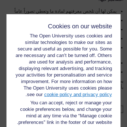
يمكن لها أن تلخص معرفتهم لمادة ما وتعطي تصوراً عاماً
يمكنها أن تنظم المواد طبقاً لأهميتها أو علاقتها
Cookies on our website
تساعد في تنظيم وتحديد كم من المادة قد تم فهمه
The Open University uses cookies and
توضح أي مفاهيم خاطئة عن المادة
similar technologies to make our sites as
تساعد في إيجاد علاقة بين الأفكار الجديدة والمادة التي قد تم
secure and useful as possible for you. Some
تعلمها من قبل
are necessary and can’t be turned off. Others
are used for analysis and performance,
يمكن أن توضح المعرفة التي سبق تحصيلها في المادة
displaying relevant advertising, and tracking
تقلل من الشكوك بحيث أن التلميذ يعرف ما يدرس وما يترك
your activities for personalisation and service
يمكن الحصول عل
ى كل هذا
لأن التلاميذ يقومون بذلك
improvement. For more information on how
بأنفسهم.
مثال لخريطة ذهنية لصفحة شبكة المعلومات
1
The Open University uses cookies please
.
see our
cookie policy and privacy policy
You can accept, reject or manage your
cookie preferences below, and change your
mind at any time via the “Manage cookie
preferences” link in the footer of our website.