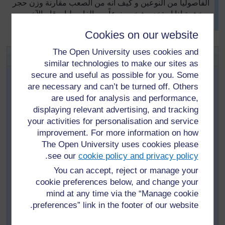
الفاصوليا من النوعين و كيف أنه من الصعب مقارنة وزن حجر
و خشبة إذا استخدم شخص نوعاً من الفاصوليا و قام الآخر
باستخدام الفاصوليا الأكبر حجماً
Cookies on our website
The Open University uses cookies and
نشاط رقم
٢
:
عرض البيانات
similar technologies to make our sites as
إقرأ
المصدر
٣
قبل قراءة هذا الجزء، و اجمع الموارد التالية
secure and useful as possible for you. Some
لفصلك:
are necessary and can’t be turned off. Others
موازين بسيطة
are used for analysis and performance,
displaying relevant advertising, and tracking
اجمع مواد في نفس الوزن لتستخدم كمقاييس (مثلاً أغطية
your activities for personalisation and service
زجاج و فاصوليا) و مواد من أوزان مختلفة لتوزن (مثلاً زجاجات
improvement. For more information on how
صغيرة، علب أو أحجار).
The Open University uses cookies please
يمكنك فقط جمع ما يكفي لمجموعة واحدة و أطلب من كل
.
see our
cookie policy and privacy policy
مجموعة أن تقوم بعمل النشاط بينما بقية الفصل يقومون بعمل
آخر.
You can accept, reject or manage your
cookie preferences below, and change your
اكتب التعليمات للمجموعات في السبورة و أشرح ما الذي يجب
mind at any time via the “Manage cookie
فعله.
preferences” link in the footer of our website.
(أنظرإلى
المصدر الرئيسي: استخدام عمل المجموعات في
غرفة فصلك
)