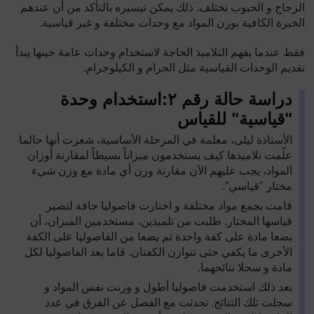
الزجاج و الحبوب تختلف. ذلك يمكن تيسيره بالتأكد من أن عندهم
الخبرة الكافية بوزن المواد مع وحدات مختلفة و غير قياسية.
فقط عندما يفهم التلاميذ الحاجة لاستخدام وحدات عامة حينها يبدأ
تقديم الوحدات القياسية مثل الجرام و الكيلوجرام.
دراسة حالة رقم
٢
:
استخدام وحدة
"قياسية" للقياس
الأستاذة ليلى، معلمة في المرحلة الأساسية، شعرت أنها حالما
علّمت تلاميذها كيف يستخدمون ميزاناً بسيطاً لمقارنة أوزان
المواد، يجب عليهم الآن مقارنة وزن أي مادة مع وزن شيء
مختار "قياسي”.
قامت بجمع مواد مختلفة و اختارت فاصوليا جافة لتصير
قياسها المختار. طلبت من تلميذين، مستخدمين الميزان، أن
يضعا مادة على كفة واحدة ثم يضعا من الفاصوليا على الكفة
الأخرى ما يكفي حتى تتوازن الكفتان. قاما بعد الفاصوليا لكل
مادة و سجلا نتائجهما.
بعد ذلك استخدمت فاصوليا أطول و وزنت نفس المواد و
سجلت تلك النتائج. تحدثت مع الفصل عن الفرق في عدد