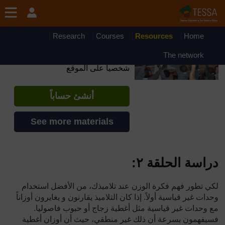
جاوز إلى المحتوى الرئيسي
OpenLearn Create will be unavailable on Wednesday 12
August 2026 from 8am to 10.30am (GMT) due to routine
maintenance.
Research
Courses
Resources
Home
TESSA - Somalia
The network
إذا أنشأت حسابا، يمكنك أن تنشئ ملفاً
شخصياً على الموقع
أنشئ حساباً
See more materials
دراسة الحلقة ٢:
لكي تطور فهم فكرة الوزن عند تلاميذك، من الأفضل استخدام
وحدات غير قياسية أولاً. إذا كان التلاميذ يقارنون و يغايرون أوزاناً
مع وحدات غير قياسية مثل أغطية زجاج أو حبوب فاصوليا.
فسيفهمون بسرعة أن ذلك غير منطقي، حيث أن أوزان أغطية