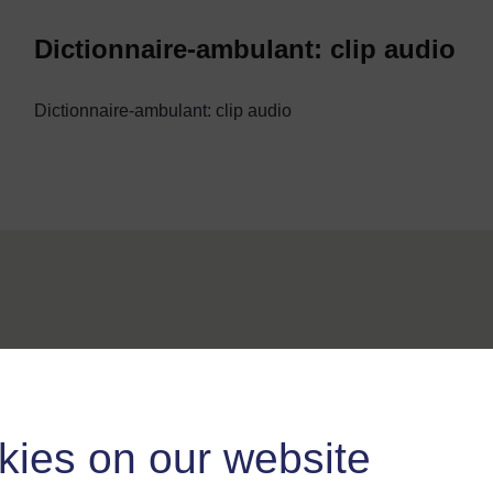
Dictionnaire-ambulant: clip audio
Dictionnaire-ambulant: clip audio
Audio
Pour de plus amples informations, référez-vous à notre foire
questions qui peut vous fournir l'aide nécessaire.
kies on our website