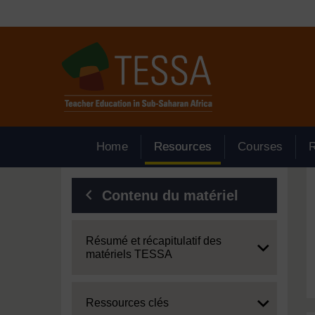
Passer au contenu principal
Home
Resources
Courses
Blocs
Contenu du matériel
Expand
Résumé et récapitulatif des
matériels TESSA
Expand
Ressources clés