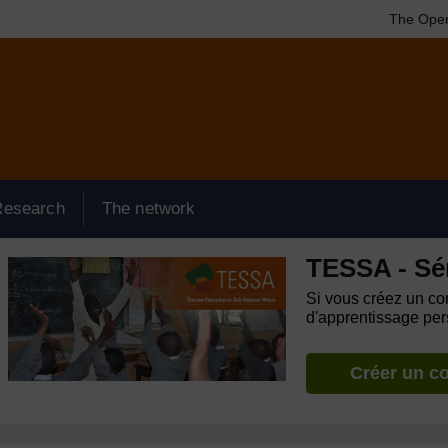
The Open
Research
The network
TESSA - Sé
Si vous créez un com
d'apprentissage pers
Créer un c