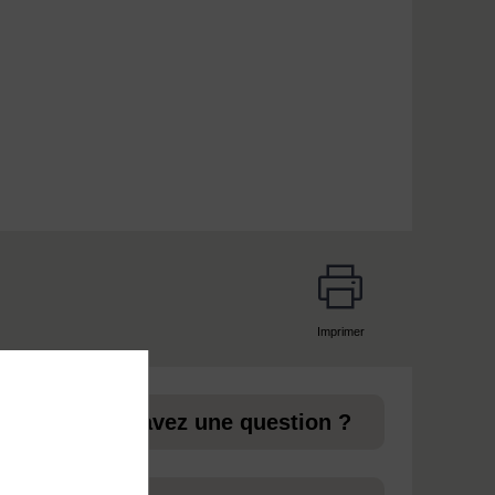
 player: Dictionnaire-ambulant_15.07.15.mp3
Imprimer
page
 aux
Vous avez une question ?