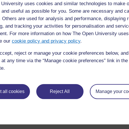
Si vous avez un souci quelconque concernant ce site, veuill
University uses cookies and similar technologies to make o
nous contacter ici
 and useful as possible for you. Some are necessary and ca
f. Others are used for analysis and performance, displaying 
g, and tracking your activities for personalisation and servic
nt. For more information on how The Open University uses
e our
cookie policy and privacy policy
.
ccept, reject or manage your cookie preferences below, an
 at any time via the “Manage cookie preferences” link in the 
te.
 all cookies
Reject All
Manage your co