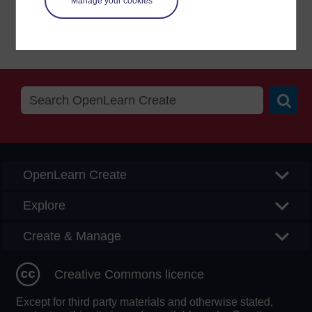
Report a concern
Manage your cookies
Searc
OpenLearn Create
Explore
Create & Manage
Creative Commons licence
Except for third party materials and otherwise stated,