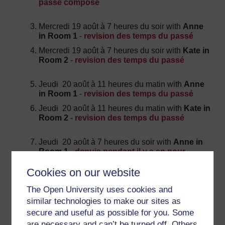
passé compose
Mercredi 19 août à 7 heures du soir with
Anne
in Room 1
-
revision des temps du passé
Mercredi 19 août à 7 heures du soir with
Kate in
Room 2
-
revision des temps du passé
Jeudi 20 août à 11 heures du matin with
Anne
in Room 1
-
revision des temps du passé
Jeudi 20 août à 11 heures du matin with
Kate in
Room 2
-
revision des temps du passé
Jeudi 20 août à 7 heures du soir with
Anne in
Room 1
-
depuis pendant il y a en pour.
raconter une histoire
Cookies on our website
Jeudi 20 août à 7 heures du soir with
Kate in
Room 2
-
depuis pendant il y a en pour.
The Open University uses cookies and
raconter une histoire
similar technologies to make our sites as
secure and useful as possible for you. Some
Vendredi 21 août à 11 heures du matin -
depuis
are necessary and can’t be turned off. Others