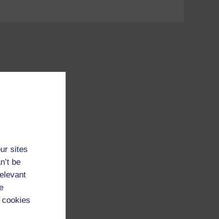
ur sites
n’t be
relevant
e
 cookies