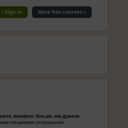
/ Sign in
More free courses
шете, імовірно, більше, ніж думали
.
ійним письмовим спілкуванням.