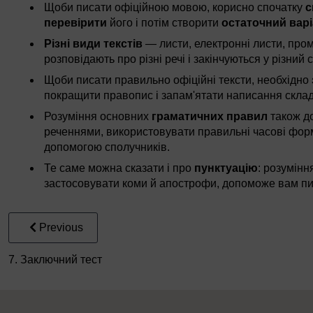
Щоби писати офіційною мовою, корисно спочатку
с
перевірити
його і потім створити
остаточний вар
Різні види текстів
— листи, електронні листи, про
розповідають про різні речі і закінчуються у різний с
Щоби писати правильно офіційні тексти, необхідно
покращити правопис і запам'ятати написання склад
Розуміння основних
граматичних правил
також д
реченнями, використовувати правильні часові форми
допомогою сполучників.
Те саме можна сказати і про
пунктуацію
: розумінн
застосовувати коми й апострофи, допоможе вам пи
Previous
7. Заключний тест