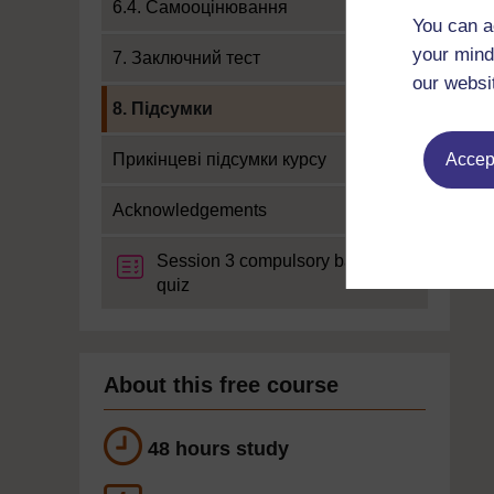
6.4. Самооцінювання
You can a
your mind
7. Заключний тест
our websi
Current section:
8. Підсумки
Прикінцеві підсумки курсу
Accept
Acknowledgements
Session 3 compulsory badge
quiz
About this free course
48 hours study