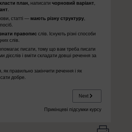
класти план,
написати
чорновий варіант
,
іант
.
мови, статті —
мають різну структуру
,
посіб.
знати правопис
слів. Існують різні способи
них слів.
опомагає писати, тому що вам треба писати
 дієслів і вміти складати довші речення за
я, як правильно закінчити речення і як
сати добре.
Next
Прикінцеві підсумки курсу