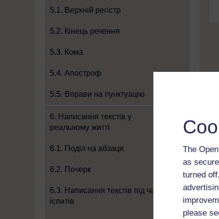
5.1. Верхній регістр
5.2. Кінець речення
5.3. Кома
5.4. Апостроф
5.5. Вправи на пунктуацію
6. Написання текстів у
Coo
реальному житті
6.1. Поділ на абзаци
The Open 
as secure
6.2. Почерк
turned of
advertisin
6.3. Написання текстів під час
improveme
іспитів
please se