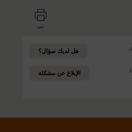
أطبع
page
ك
هل لديك سؤال؟
ا
الإبلاغ عن مشكلة