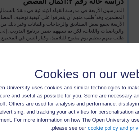
دراسة حالة رقم
٢
:
اكمال القصص
المدرسون الأربعة في مدرسة القولد الإبتدائية في دنقلا بالشما
المعلمين. وقد ُطلب منهم أن يتعرفوا على كيفية توظيف المصادر
الأربعة بجمع بعض الصناديق والزجاجات والنباتات وغير ذلك من 
والرياضيات واللغات، لكن تم تنبيههم ضمن برنامج التدريب، إلى
طلب منهم تنظيم يوم مفتوح للتلاميذ، وكبار السن في المجتمع 
ولقد حقق اليوم المفتوح نجاحاً منقطع النظير. بدأ اليوم بنبذة ع
لمجلس آباء المدرسة. وقام عدد من كبار السن بتقديم عروض ع
السلال وإعداد الحبال وعمل السبح، كما عرض بعض النساء وصفا
قام الأجداد والجدات بحكي العديد من القصص الشعبية المعروفة 
Cookies on our web
بعد ذلك جاء دور التلاميذ كي يعرضوا للحاضرين بعضاً مما يتعلم
الأغاني والأناشيد قدمتها مجموعات وفرق مختلفة.
n University uses cookies and similar technologies to make
وكنتيجة لأنشطة اليوم المفتوح، بدأ عدد من الشخصيات المحلي
cure and useful as possible for you. Some are necessary an
مهاراتهم للأجيال الشابة، ويدربون التلاميذ على الحرف اليدوية
off. Others are used for analysis and performance, displayin
تم لاحقا استخدام هذه المجهودات بمختلف الصور، مثلا وضعها كإ
advertising, and tracking your activities for personalisation 
ment. For more information on how The Open University us
نشاط رقم
٢
:
اختيار المعلمين من "خبراء" 
.
please see our
cookie policy and priv
حاول أداء هذه اللعبة مع تلاميذ صفك وهي بمثابة تعليم للجمع من