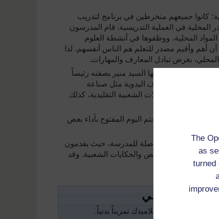
لية؛ كانوا جميعهم منخرطين في برنامج لتدريب
 المحلية في العملية التدريسية. قام المدرسون
المواد المحلية، ووظفوها في أنشطة العلوم
 أن أهم وأقيم مصدر للتعلم هم الناس أنفسهم. لذا
المحلي، بغرض تبادل المعارف والمهارات.
ن تاريخ المدرسة، قدمها السيد منير بصفته رئيساً
ملية في مجال الحرف اليدوية مثل صناعة
ت لعدد من المأكولات الشعبية التقليدية، كذلك
بالأحاجي .
ون في المدرسة، ثم ختم اليوم المفتوح بأداء بعض
The Ope
ة يسجلون زيارات متواصلة للمدرسة، حيث يقدمون
as se
 المختلفة، وحكي القصص والحكايات الشعبية. وقد
turned 
طار للبحوث العلمية
improve
المجتمع المحلي
1
الى
10
وستعطي تلاميذك تمريناً بدنياً.