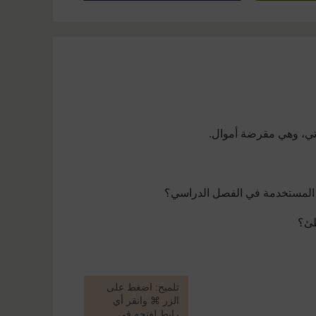
تي، وهي مقرضة أموال.
ة المستخدمة في الفصل الدراسي؟
طئ؟
[
تلميح: اضغط على
الزر ⌘ وانقر أي
رابط لفتحه في