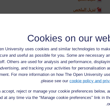
تنزيل الملخص
موسوعة متجولة:
باعتبارك معلم فصل، من ينبغي أن نفكر به عند توصيل الأفكار وا
Cookies on our web
هل يفكر جود في مدى فاعلية دروسه في هذا الحادث الذي وقع با
n University uses cookies and similar technologies to make
هل كان ينبغي على المعلم تيتوس التدخل مبكراً؟
cure and useful as possible for you. Some are necessary an
من الأهمية بمكان استخدام لغة مع طلابنا تتناسب مع مستوى فهمه
off. Others are used for analysis and performance, displayin
advertising, and tracking your activities for personalisation 
كيف يمكنك التحقق من فهم الطلاب لما طلبت منهم القيام به؟
ment. For more information on how The Open University us
.
please see our
cookie policy and priv
انقر للتشغيل:
 accept, reject or manage your cookie preferences below, 
تنزيل الموارد الصوتية
d at any time via the “Manage cookie preferences” link in the
تنزيل النص
o