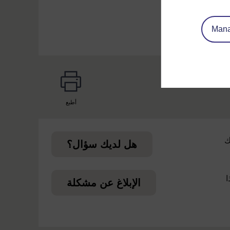
Mana
أطبع
page
ك
هل لديك سؤال؟
ا
الإبلاغ عن مشكلة