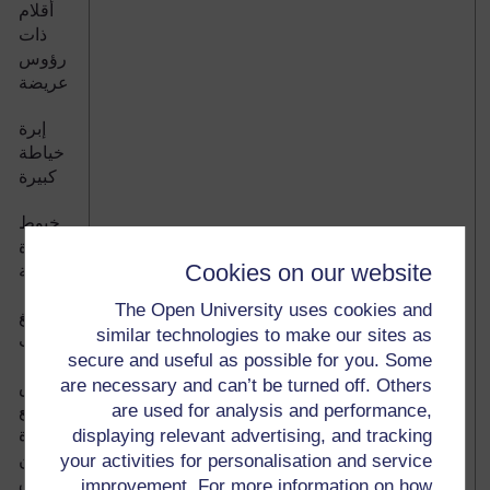
أقلام
ذات
رؤوس
عريضة
إبرة
خياطة
كبيرة
خيوط
دوبارة
Cookies on our website
رقيقة
The Open University uses cookies and
صمغ
similar technologies to make our sites as
مثبت
secure and useful as possible for you. Some
are necessary and can’t be turned off. Others
بعض
are used for analysis and performance,
القطع
displaying relevant advertising, and tracking
الصغيرة
من
your activities for personalisation and service
الورق
improvement. For more information on how