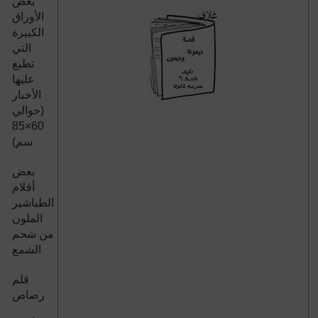
بعض
الأوراق
الكبيرة
التي
تطبع
عليها
الأخبار
(حوالي
85
×
60
سم)
بعض
أقلام
الطباشير
الملون
من شحم
الشمع
قلم
رصاص