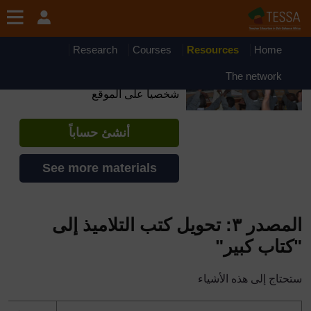
جاوز إلى المحتوى الرئيسي
OpenLearn Create will be unavailable on Wednesday 12
August 2026 from 8am to 10.30am (GMT) due to routine
maintenance.
Research
Courses
Resources
Home
TESSA - Eritrea
The network
إذا أنشأت حسابا، يمكنك أن تنشئ ملفاً
شخصياً على الموقع
أنشئ حساباً
See more materials
المصدر ٣: تحويل كتب التلاميذ إلى
"كتاب كبير"
ستحتاج إلى هذه الأشياء