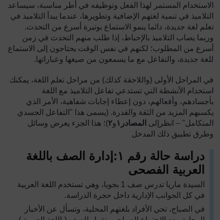
الاستخدام المستمر لهذا الفعل وتوظيفه في أطر مناسبة، سيساعد
التلاميذ في تنمية لغتهم الإضافية وتطويرها، عندما يبدأ التلاميذ في
تعلم لغة جديدة، دائما ينمو الاستماع بوتيرة أسرع من التحدث.
وربما يصاب التلاميذ بالإحباط، إذا طلب منهم التحدث في زمن
أسرع من المطلوب؛ لكنهم في نفس الوقت يحتاجون إلى الاستماع
للغة جديدة، والتفاعل مع ما يسمعون من صيغها وعباراتها.
في المراحل الأولى (واللاحقة كذلك) من مراحل تعلم اللغة، يمكنك
استخدام الأنشطة التي تستدعي تفاعل التلاميذ مع اللغة
بأجسادهم، وأفعالهم، دون إعطاء إجابات شفاهية، الأمر الذي
يكسبهم المزيد من الثقة والقدرة. (يسمى هذا "التفاعل الجسدي
المتكامل" – انظرإلى
المصادر
١
و
٢
)؛ هذا الجزء يعرض وسائل
وطرق تطبيق ذلك المدخل
دراسة حالة رقم
١
:
إدارة الصف باللغة
العربية الفصحى
السيدة ماريا تدرس صف
1
بجوبا، وهي تستخدم اللغة العربية
في كل الجوانب الإدارية داخل حجرة الدراسة.
في الصباح، تحي الأفراد بلغتهم المحلية، وتسأل عن الأخبار
المحلية. بعد الاجتماع الصباحي، تقول للصف (باللغة العربية )