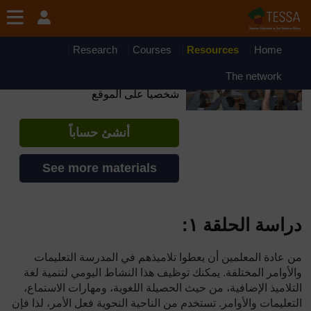
جاوز إلى المحتوى الرئيسي
OpenLearn Create will be unavailable on Wednesday 12
August 2026 from 8am to 10.30am (GMT) due to routine
maintenance.
Research
Courses
Resources
Home
TESSA - Eritrea
The network
إذا أنشأت حسابا، يمكنك أن تنشئ ملفاً
شخصياً على الموقع
أنشئ حساباً
See more materials
دراسة الحلقة ١
:
من عادة المعلمين أن يعطوا تلاميذهم في المدرسة التعليمات
والأوامر المختلفة. يمكنك توظيف هذا النشاط اليومي لتنمية لغة
التلاميذ الإضافية، من حيث الحصيلة اللغوية، ومهارات الاستماع،
التعليمات والأوامر. تستخدم من الناحية النحوية فعل الأمر، لذا فإن