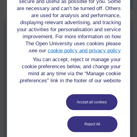
secure and useful as possible for you. Some
وقت قصير محاولة نطق الكلمات.
are necessary and can’t be turned off. Others
are used for analysis and performance,
displaying relevant advertising, and tracking
نشاط رقم
١
:
أحمد البسيط يقول
your activities for personalisation and service
في هذه اللعبة المشهورة، يستجيب التلاميذ بأجسادهم للأوامر
improvement. For more information on how
والتعليمات. يمكنك استخدام اللعبة لزيادة الكلمات ومهارات
The Open University uses cookies please
الاستماع في مواضيع وأطر مختلفة.
.
see our
cookie policy and privacy policy
القائد يعطي الأوامر، وفي نفس الوقت يؤدي الحركات والأفعال
You can accept, reject or manage your
المصاحبة، التلاميذ عليهم فقط تنفيذ الأوامر التي تصدر من
cookie preferences below, and change your
أحمد البسيط. (يمكن تغيير هذا الاسم باسم مشهور على
mind at any time via the “Manage cookie
المستوى المحلي). وتسير اللعبة على النمط التالي:
preferences” link in the footer of our website.
القائد: أحمد يقول "أقفزوا"
(القائد يقفز) أحمد يقفز
Accept all cookies
التلاميذ يقفزون
القائد: أحمد يقول "ألمسوا أصابع أرجلكم"
(أحمد يلمس أصابع رجليه).
Reject All
التلاميذ يلمسون أصابع أرجلهم