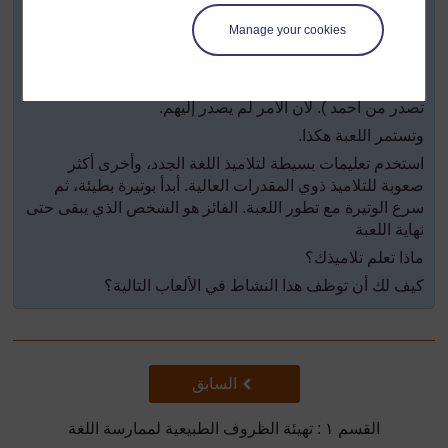
القائد: "أمسحوا أنوفكم"
(القائد يمسح أنفه) لاحظ أنه لم يقل أنفكم .
Manage your cookies
بعض التلاميذ يمسحون أنوفهم، البعض الآخر لا يقومون بذلك.
الذين يمسحون أنوفهم يخرجون من اللعبة (لأن التعليمات لم
تصدر من أحمد ). لآن الأمر لم يصدر إليهم.
وتستمر اللعبة هكذا.
استخدم تعليمات بسيطة لتلاميذ اللغة الجدد، وأخرى أكثر
صعوبة للتلاميذ ذوي المقدرات العالية. أبدأ بوتيرة بطيئة، ثم
سرع الوتيرة مع تطور اللعبة. الفائز هو الشخص الذي يبقى حتى
نهاية اللعبة
ماذا تعلم تلاميذك؟
كيف لك أن توظف هذا النشاط في الألعاب التالية؟
سابق
السابق
القسم ١ : تهيئة الظروف الطبيعية لممارسة اللغة