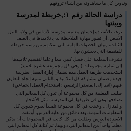
وتدوين كل ما يشاهدونه من أشياء تروقهم
دراسة الحالة رقم ١
:
,
خريطة لمدرسة
وبيئتها
ترغب الأستاذة إحسان معلمة بمدرسة الأساس في ولاية النيل
الابيض، أن تطور مهارة الملاحظة لدى تلاميذها في الصف
الثالث، وبيان الخطوات الهامة التي تمكنهم من رسم خريطة
للمنطقة التي يعيشون بها.
تشرف المعلمة على فصل كبير، مما وعاها لتقسيم تلاميذها
إلى ثمانية مجموعات ( وفي كل مجموعة عشرة تلاميذ) .
استخدمت طريقة العمل هذه لضمان إدارة الفصل بطريقة
جيدة وضمان مشاركة كل التلاميذ و بالتالي تنمية إتجاه التعاون
فيهم (انظ إلى
المصدر الرئيسي : استخدام العمل الجماعي
)
طلبت المعلمة من كل مجموعة أن تدون كل المعالم التي
تصادفها وهي في طريقها إلى المدرسة؛ مثل الأشجار
والمنازل،. وعينت في كل مجموعة تلميذاً ليقوم بتدوين كل
المعلومات المهمة. بعد دقائق من بداية الدرس، أوقفت
الاستاذة الدرس وطلبت من كل كاتب في المجموعات أن يذكر
معلماً واحداً من المعالم التي دونوها، ثم كتابة كل المعالم التي