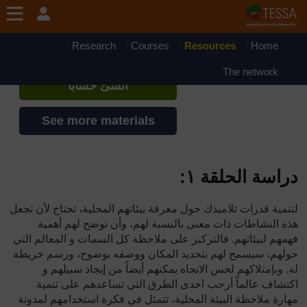
جاوز إلى المحتوى الرئيسي
TESSA - Eritrea
إذا أنشأت حسابا، يمكنك أن تنشئ ملفاً
Research
Courses
Resources
Home
شخصياً على الموقع
The network
أنشئ حساباً
See more materials
دراسة الحلقة ١
:
لتنمية قدرات تلاميذك حول معرفة بيئاتهم المحلية، تحتاج لأن تجعل
هذه النشاطات ذات معنى بالنسبة لهم، وأن توضح لهم أهمية
فهمهم لبيئاتهم. فالتركيز على ملاحظة كل السمات و المعالم التي
حولهم، سيسمح لهم بتحديد المكان ووصفه بوضوح، ورسم خريطة
له. وبإمتلاكهم لحس الاتجاه يمكنهم أيضاً من إيجاد سبيلهم و
اكتشاف عالماً أرحب احدى الطرق التي تساعدهم على تنمية
مهارة ملاحظة البيئة المحلية، تتمثل في فكرة استخدامهم لمدونة