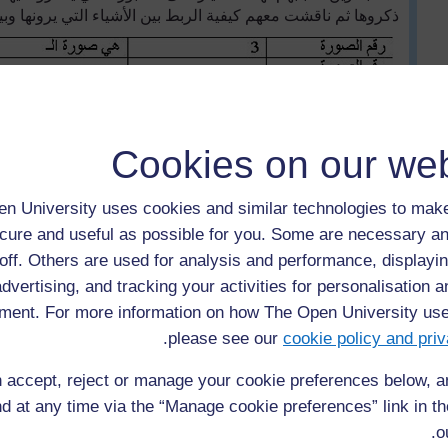
ذكروها ثم ناقشت معهم كيفية الربط بين الأشياء التي يرونها و
Cookies on our web
n University uses cookies and similar technologies to make
cure and useful as possible for you. Some are necessary an
نشاط رقم ٢:قصتي والتسلسل الزمني
off. Others are used for analysis and performance, displayin
advertising, and tracking your activities for personalisation 
قبل الدرس، اقرأ عن الأسلاف وشجرة الأسرة. (
المصدر رقم3
. 
ment. For more information on how The Open University us
في البداية، ناقش أهمية معرفة التلميذ لأفراد اسرته ثم أفراد أسرة
.
please see our
cookie policy and priv
وضح ماذا تعني شجرة الأسرة.
أطلب من التلاميذ أن يحددوا عضواً من أعضاء الأسرة الممتدة ثم ي
 accept, reject or manage your cookie preferences below, 
والوالدة، ثم ومكان ميلاده ومسكنه وعلاقة قرابته مع الآخرين.
d at any time via the “Manage cookie preferences” link in the
أسرهم تزويدهم ببعض المعلومات حول هذه العلاقات. أعطهم وقتاً 
o