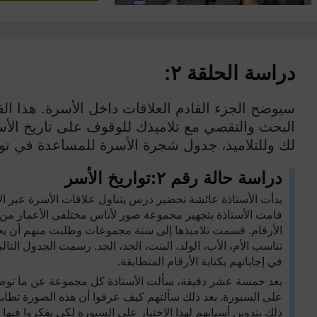
دراسة الحلقة ٢:
سيوضح الجزء القادم العلاقات داخل الأسرة. هذا 
لك وللتلاميذ، جدول شجرة الأسرة للمساعدة في توض
دراسة حالة رقم ٢:تواريخ الأسر
بدأت الأستاذة عائشة تحضير درس يتناول علاقات الأسرة عبر ا
فامت الأستاذة بتجهيز مجموعة صور لأناس مختلفي الأعمار 
الأرقام. قسمت تلاميذها إلى ستة مجموعات وطلبت منهم أن يح
تناسب الأم، الأب، الولد، البنت، الجد، الجد. رسمت الجدول ا
في إجاباتهم بكتابة الأرقام المتطابقة.
بعد خمسة عشر دقيقة، سألت الأستاذة كل مجموعة عن ما توصلت 
على السبورة. بعد ذلك سألتهم كيف عرفوا أن هذه الصورة تطابق ال
ذلك بتدوين أسبابهم لهذا الاختيار على السبورة لكي يفكروا فيها م