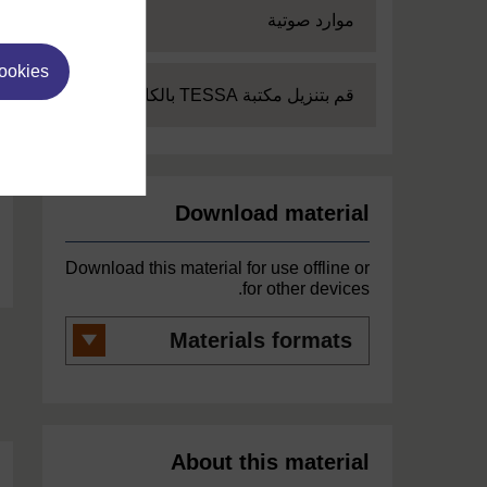
Expand
موارد صوتية
cookies
Expand
قم بتنزيل مكتبة TESSA بالكامل
Download material
Download this material for use offline or
for other devices.
Materials
formats
About this material