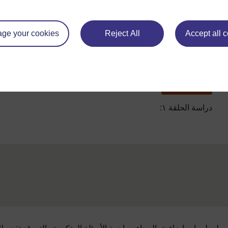
أطلب من التلاميذ أن يملئوا جدول صلة القرابة التي تشمل الأسل
أطلب منهم أن يدونوا أي معلومة تحصلوا عليها. أطلب من التلام
المجموعات المختلفة أو على الفصل كله إذا كان صغيراً
ge your cookies
Reject All
Accept all 
سابق
السابق
دراسة الحلقة ١: