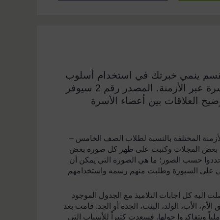
القسم ينمي خبرتك في استخدام أسلوب
البحث والتقصي مع تلاميذك للوقوف على تاريخ الأسرة عبر الأزمنة. المصدر رقم 2 سيوفر
يح العلاقات بين أعضاء الأسرة
لأزمنة المختلفة بالنسبة لطلاب الصف الخامس –
من بعض المجلات وكتبت على ظهر كل صورة بعض
ددوا حسب الصور؛ ما هي الصورة التي يمكن أن
لتالي على السبورة وطلبت منهم رسمه واستخدامهم
اليه كل اجابات التلاميذ مع الجدول الموجود
أم، الأب، الولد، البنت، الجدة أو الجد. قامت بعد
لياً ويتفاكروا حولها. فسعدت كثيراً للأسباب التي