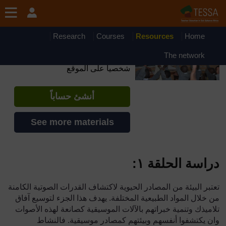
جاوز إلى المحتوى الرئيسي
OpenLearn Create will be unavailable on Wednesday 12
August 2026 from 8am to 10.30am (GMT) due to routine
maintenance.
Research
Courses
Resources
Home
TESSA - Eritrea
The network
إذا أنشأت حسابا، يمكنك أن تنشئ ملفاً
شخصياً على الموقع
أنشئ حساباً
See more materials
دراسة الحلقة ١
:
تعتبر البيئة من المصادر الحيوية لاكتشاف القدرات الصوتية الكامنة
من خلال المواد الطبيعية المختلفة. يهدف هذا الجزء لتوسيع آفاق
تلاميذك وتنمية خبراتهم بالآلات الموسيقية كصانعة لهذه الأصوات
وان يكتشفوا أنفسهم وبيئتهم كمصادر موسيقية. فالنشاط