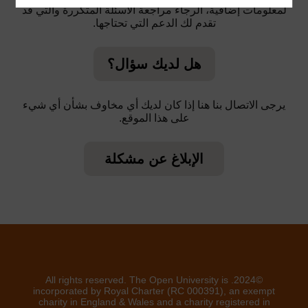
لمعلومات إضافية، الرجاء مراجعة الأسئلة المتكررة والتي قد
تقدم لك الدعم التي تحتاجها.
هل لديك سؤال؟
يرجى الاتصال بنا هنا إذا كان لديك أي مخاوف بشأن أي شيء
على هذا الموقع.
الإبلاغ عن مشكلة
©2024. All rights reserved. The Open University is
incorporated by Royal Charter (RC 000391), an exempt
charity in England & Wales and a charity registered in