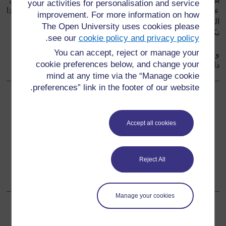
your activities for personalisation and service
عرين الأرنب وتجمعت الحيوانات حول منزل الأرنب وعندما رأوا هذا
improvement. For more information on how
اليسروع اندهشوا واستغربوا وقالوا بصوت واحد: مجرد يسروع !! لا
The Open University uses cookies please
نكاد نصدق
!!!
.
see our
cookie policy and privacy policy
You can accept, reject or manage your
وبدأ اليسروع يتحدث وهو يرفع أنفه في الهواء ، أنا لا أود أن أبقى
cookie preferences below, and change your
داخل البيت وأخيراً ضحكت الحيوانات وتفرقت.م
mind at any time via the “Manage cookie
preferences” link in the footer of our website.
سابق
السابق
Accept all cookies
دراسة الحلقة ٣:
تالي
التالي
Reject All
المصدر ٢: الخرافات من جميع أنحاء القارة
Manage your cookies