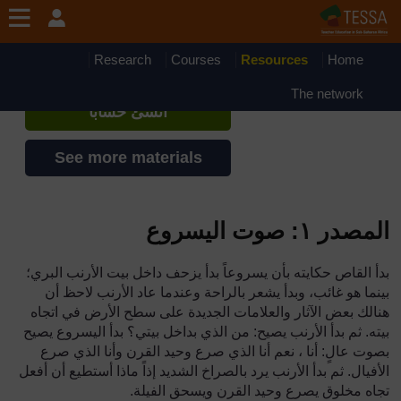
جاوز إلى المحتوى الرئيسي
TESSA - Eritrea
إذا أنشأت حسابا، يمكنك أن تنشئ ملفاً
Research
Courses
Resources
Home
شخصياً على الموقع
The network
أنشئ حساباً
See more materials
المصدر ١:
صوت اليسروع
بدأ القاص حكايته بأن يسروعاً بدأ يزحف داخل بيت الأرنب البري؛
بينما هو غائب، وبدأ يشعر بالراحة وعندما عاد الأرنب لاحظ أن
هنالك بعض الآثار والعلامات الجديدة على سطح الأرض في اتجاه
بيته. ثم بدأ الأرنب يصيح: من الذي بداخل بيتي؟ بدأ اليسروع يصيح
بصوت عالٍ: أنا ، نعم أنا الذي صرع وحيد القرن وأنا الذي صرع
الأفيال. ثم بدأ الأرنب يرد بالصراخ الشديد إذاً ماذا أستطيع أن أفعل
تجاه مخلوق يصرع وحيد القرن ويسحق الفيلة
.