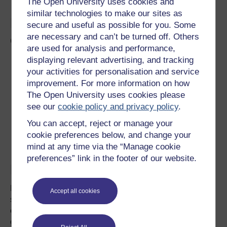
The Open University uses cookies and
similar technologies to make our sites as
Beth os ydych chi'n poeni am
secure and useful as possible for you. Some
are necessary and can’t be turned off. Others
ddyn yn eich bywyd?
are used for analysis and performance,
Rhowch wybod iddyn nhw eich bod chi yno i wrando a
displaying relevant advertising, and tracking
pheidio â barnu.
your activities for personalisation and service
Cadwch mewn cysylltiad: gall neges destun neu alwad
improvement. For more information on how
ffôn wneud byd o wahaniaeth.
The Open University uses cookies please
Dysgwch am wasanaethau cymunedol neu leol sy'n
see our
cookie policy and privacy policy
.
cefnogi dynion.
Rhowch sicrwydd iddynt ei bod yn iawn iddynt gael
You can accept, reject or manage your
cymorth.
cookie preferences below, and change your
Gofalwch amdanoch chi'ch hun hefyd: gall cefnogi
rhywun arall fod yn anodd.
mind at any time via the “Manage cookie
preferences” link in the footer of our website.
Beth nawr, beth nesaf?
Efallai eich bod yn cael trafferth neu'n gwybod am rywun
Accept all cookies
sy’n ei chael yn anodd. Gall sawl sefydliad helpu. Efallai
eich bod hefyd yn ystyried cymryd rhan mewn menter
gymunedol sy'n cefnogi dynion. Mae'r rhain i'w gweld