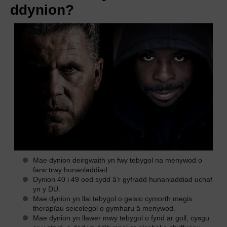
ddynion?
Mae dynion deirgwaith yn fwy tebygol na menywod o
farw trwy hunanladdiad.
Dynion 40 i 49 oed sydd â’r gyfradd hunanladdiad uchaf
yn y DU.
Mae dynion yn llai tebygol o geisio cymorth megis
therapïau seicolegol o gymharu â menywod.
Mae dynion yn llawer mwy tebygol o fynd ar goll, cysgu