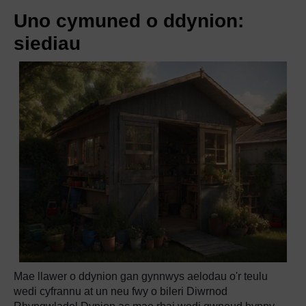
Uno cymuned o ddynion:
siediau
Mae llawer o ddynion gan gynnwys aelodau o'r teulu
wedi cyfrannu at un neu fwy o bileri Diwrnod