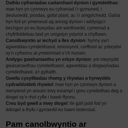
Dathlu cyfraniadau cadarnhaol dynion i gymdeithas
:
mae hyn yn cynnwys eu cyfraniad i'r gymuned, i
deuluoedd, priodas, gofal plant, ac i'r amgylchedd. Gallai
hyn fod yn ymwneud ag annog dynion i addysgu'r
bechgyn yn eu bywydau am werthoedd, cymeriad a
chyfrifoldebau bod yn unigolyn ystyriol a chyflawn.
Canolbwyntio ar iechyd a lles dynion
:
hynny yw'r
agweddau cymdeithasol, emosiynol, corfforol ac ysbrydol
sy'n cyfrannu at ymdeimlad o’ch hunain.
Amlygu gwahaniaethu yn erbyn dynion
: ym meysydd
gwasanaethau cymdeithasol, agweddau a disgwyliadau
cymdeithasol, a'r gyfraith.
Gwella cysylltiadau rhwng y rhywiau a hyrwyddo
cydraddoldeb rhywiol
: mae hyn yn cynnwys dynion a
menywod yn arwain trwy esiampl i greu cymdeithas deg a
diogel sy'n rhoi cyfle i bawb ffynnu.
Creu byd gwell a mwy diogel
: lle gall pobl fod yn
ddiogel a thyfu i gyrraedd eu llawn botensial.
Pam canolbwyntio ar