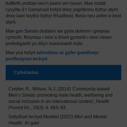
trafferth ymdopi neu'n poeni am rywun. Mae modd
cysylltu â’r Samariaid hefyd drwy ysgrifennu llythyr atynt
drwy lawr lwytho llythyr Rhadbost, ffonio neu anfon e-bost
atynt.
Mae gan
Sands
dudalen we gyda dolenni i grwpiau
cymorth, fforymau i rieni a llinell gymorth i rieni mewn
profedigaeth yn dilyn marwolaeth babi.
Mae yna hefyd
adnoddau ar gyfer gweithwyr
proffesiynol iechyd.
Cyfeiriadau
Cordier, R., Wilson, N.J. (2014) ‘Community-based
Men’s Sheds: promoting male health, wellbeing and
social inclusion in an international context’,
Health
Promot Int
., 29(3), tt. 483–93.
Sefydliad Iechyd Meddwl (2022)
Men and Mental
Health.
Ar gael