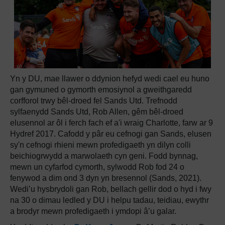
Yn y DU, mae llawer o ddynion hefyd wedi cael eu huno
gan gymuned o gymorth emosiynol a gweithgaredd
corfforol trwy bêl-droed fel Sands Utd. Trefnodd
sylfaenydd Sands Utd, Rob Allen, gêm bêl-droed
elusennol ar ôl i ferch fach ef a'i wraig Charlotte, farw ar 9
Hydref 2017. Cafodd y pâr eu cefnogi gan Sands, elusen
sy'n cefnogi rhieni mewn profedigaeth yn dilyn colli
beichiogrwydd a marwolaeth cyn geni. Fodd bynnag,
mewn un cyfarfod cymorth, sylwodd Rob fod 24 o
fenywod a dim ond 3 dyn yn bresennol (Sands, 2021).
Wedi’u hysbrydoli gan Rob, bellach gellir dod o hyd i fwy
na 30 o dimau ledled y DU i helpu tadau, teidiau, ewythr
a brodyr mewn profedigaeth i ymdopi â’u galar.