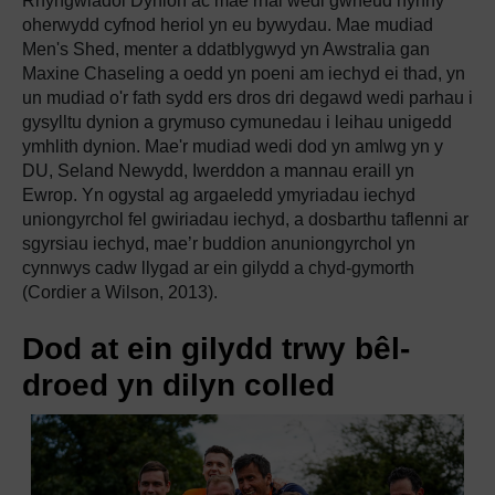
Rhyngwladol Dynion ac mae rhai wedi gwneud hynny
oherwydd cyfnod heriol yn eu bywydau. Mae mudiad
Men's Shed, menter a ddatblygwyd yn Awstralia gan
Maxine Chaseling a oedd yn poeni am iechyd ei thad, yn
un mudiad o'r fath sydd ers dros dri degawd wedi parhau i
gysylltu dynion a grymuso cymunedau i leihau unigedd
ymhlith dynion. Mae'r mudiad wedi dod yn amlwg yn y
DU, Seland Newydd, Iwerddon a mannau eraill yn
Ewrop. Yn ogystal ag argaeledd ymyriadau iechyd
uniongyrchol fel gwiriadau iechyd, a dosbarthu taflenni ar
sgyrsiau iechyd, mae’r buddion anuniongyrchol yn
cynnwys cadw llygad ar ein gilydd a chyd-gymorth
(Cordier a Wilson, 2013).
Dod at ein gilydd trwy bêl-
droed yn dilyn colled