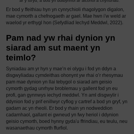
ar y stryd, a dod yn ddibynnol ar alcohol a chyffuriau.
Er bod y ffeithiau hyn yn cynrychioli rhagolygon digalon,
mae cymorth a chefnogaeth ar gael. Mae hwn i'w weld ar
waelod yr erthygl hon (Sefydliad Iechyd Meddwl, 2022).
Pam nad yw rhai dynion yn
siarad am sut maent yn
teimlo?
Syniadau am yr hyn y mae’n ei olygu i fod yn ddyn a
disgwyliadau cymdeithas ohonynt yw rhai o’r rhesymau
pam mae dynion yn llai tebygol o siarad am geisio
cymorth gydag unrhyw broblemau y gallent fod yn eu
profi, gan gynnwys iechyd meddwl. Yn aml disgwylir i
ddynion fod y prif enillwyr cyflog y cartref a bod yn gryf, yn
gadarn ac yn rheoli. Er bod y rhain yn nodweddion
cadarnhaol, gallant ei gwneud yn fwy heriol i ddynion
geisio cymorth, boed hynny gyda'u ffrindiau, eu teulu, neu
wasanaethau cymorth ffurfiol.