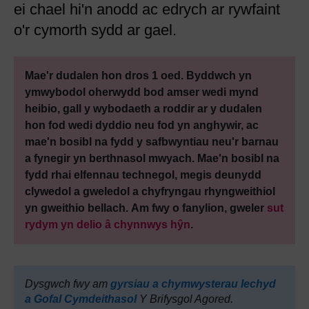
ei chael hi'n anodd ac edrych ar rywfaint
o'r cymorth sydd ar gael.
Mae'r dudalen hon dros 1 oed. Byddwch yn
ymwybodol oherwydd bod amser wedi mynd
heibio, gall y wybodaeth a roddir ar y dudalen
hon fod wedi dyddio neu fod yn anghywir, ac
mae'n bosibl na fydd y safbwyntiau neu'r barnau
a fynegir yn berthnasol mwyach. Mae'n bosibl na
fydd rhai elfennau technegol, megis deunydd
clywedol a gweledol a chyfryngau rhyngweithiol
yn gweithio bellach. Am fwy o fanylion, gweler
sut
rydym yn delio â chynnwys hŷn
.
Dysgwch fwy am
gyrsiau a chymwysterau Iechyd
a Gofal Cymdeithasol
Y Brifysgol Agored.