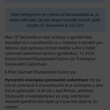
Mae'r erthygl hon yn cyfeirio at hunanladdiad ac yn
trafod colli babi. Os oes angen cymorth arnoch, gellir
cysylltu â’r Samariaid ar 116 123.
Mae 19 Tachwedd yn nodi achlysur a gynhelir bob
blwyddyn sy’n canolbwyntio ar y materion a wynebir gan
ddynion, gan gynnwys iechyd meddwl a lles a hefyd
cyfraniad cadarnhaol dynion i gymdeithas. Yn 2024,
thema Diwrnod Rhyngwladol Dynion yw ‘Esiamplau
Gwrywaidd Cadarnhaol'.
6 Piler Diwrnod Rhyngwladol Dynion yw:
Hyrwyddo esiamplau gwrywaidd cadarnhaol
: nid yw
hyn yn ymwneud â chanolbwyntio ar yr esiamplau a allai
fod yn gyfarwydd i ni fel sêr y byd ffilmiau, athletwyr
Olympaidd a mabolgampwyr yn unig, ond dynion
dosbarth gweithiol bob dydd sy'n byw bob dydd ac yn
ymdopi.