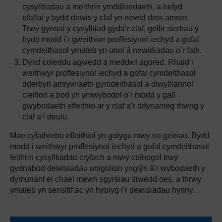
cysylltiadau a meithrin ymddiriedaeth, a hefyd
efallai y bydd dewis y claf yn newid dros amser.
Trwy gynnal y cysylltiad gyda’r claf, gellir sicrhau y
bydd modd i’r gweithiwr proffesiynol iechyd a gofal
cymdeithasol ymateb yn unol â newidiadau o’r fath.
Dylid coleddu agwedd a meddwl agored. Rhaid i
weithwyr proffesiynol iechyd a gofal cymdeithasol
dderbyn amrywiaeth gymdeithasol a diwylliannol
cleifion a bod yn ymwybodol o’r modd y gall
gwybodaeth effeithio ar y claf a’r ddynameg rhwng y
claf a’i deulu.
Mae cyfathrebu effeithiol yn golygu mwy na geiriau. Bydd
modd i weithwyr proffesiynol iechyd a gofal cymdeithasol
feithrin cysylltiadau cryfach a mwy cefnogol trwy
gydnabod dewisiadau unigolion ynglŷn â’r wybodaeth y
dymunant ei chael mewn sgyrsiau diwedd oes, a thrwy
ymateb yn sensitif ac yn hyblyg i’r dewisiadau hynny.