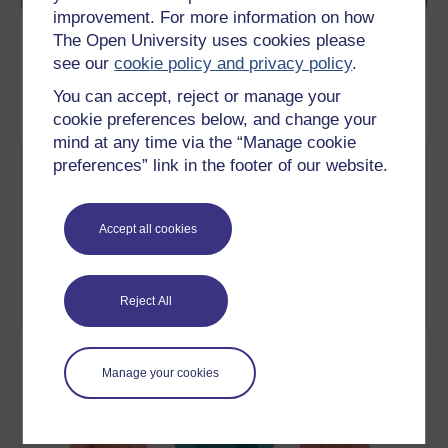
improvement. For more information on how
The Open University uses cookies please
see our
cookie policy and privacy policy
.
You can accept, reject or manage your
cookie preferences below, and change your
mind at any time via the “Manage cookie
preferences” link in the footer of our website.
Life or Death Decisions
Ever heard of advance care planning? Setting out what you’d
want to happen to you if you became too unwell to make your
Accept all cookies
own decisions doesn’t have to be morbid but can be incredibly
helpful and give you peace of mind. Find out more in this
interactive video simulation…
Reject All
Cymerwch ran nawr
Manage your cookies