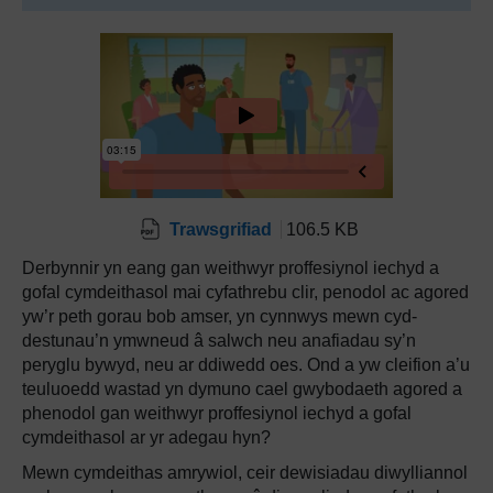
Trawsgrifiad
106.5 KB
Derbynnir yn eang gan weithwyr proffesiynol iechyd a
gofal cymdeithasol mai cyfathrebu clir, penodol ac agored
yw’r peth gorau bob amser, yn cynnwys mewn cyd-
destunau’n ymwneud â salwch neu anafiadau sy’n
peryglu bywyd, neu ar ddiwedd oes. Ond a yw cleifion a’u
teuluoedd wastad yn dymuno cael gwybodaeth agored a
phenodol gan weithwyr proffesiynol iechyd a gofal
cymdeithasol ar yr adegau hyn?
Mewn cymdeithas amrywiol, ceir dewisiadau diwylliannol