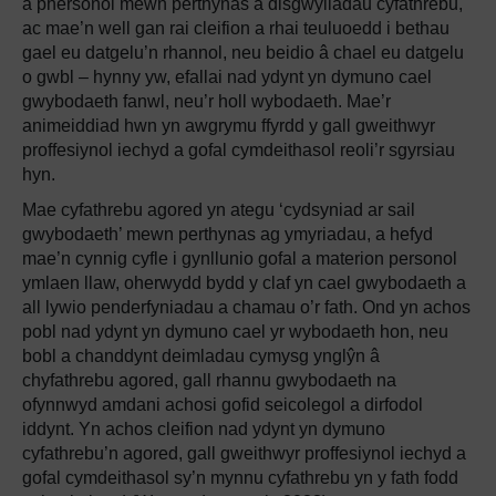
a phersonol mewn perthynas â disgwyliadau cyfathrebu,
ac mae’n well gan rai cleifion a rhai teuluoedd i bethau
gael eu datgelu’n rhannol, neu beidio â chael eu datgelu
o gwbl – hynny yw, efallai nad ydynt yn dymuno cael
gwybodaeth fanwl, neu’r holl wybodaeth. Mae’r
animeiddiad hwn yn awgrymu ffyrdd y gall gweithwyr
proffesiynol iechyd a gofal cymdeithasol reoli’r sgyrsiau
hyn.
Mae cyfathrebu agored yn ategu ‘cydsyniad ar sail
gwybodaeth’ mewn perthynas ag ymyriadau, a hefyd
mae’n cynnig cyfle i gynllunio gofal a materion personol
ymlaen llaw, oherwydd bydd y claf yn cael gwybodaeth a
all lywio penderfyniadau a chamau o’r fath. Ond yn achos
pobl nad ydynt yn dymuno cael yr wybodaeth hon, neu
bobl a chanddynt deimladau cymysg ynglŷn â
chyfathrebu agored, gall rhannu gwybodaeth na
ofynnwyd amdani achosi gofid seicolegol a dirfodol
iddynt. Yn achos cleifion nad ydynt yn dymuno
cyfathrebu’n agored, gall gweithwyr proffesiynol iechyd a
gofal cymdeithasol sy’n mynnu cyfathrebu yn y fath fodd