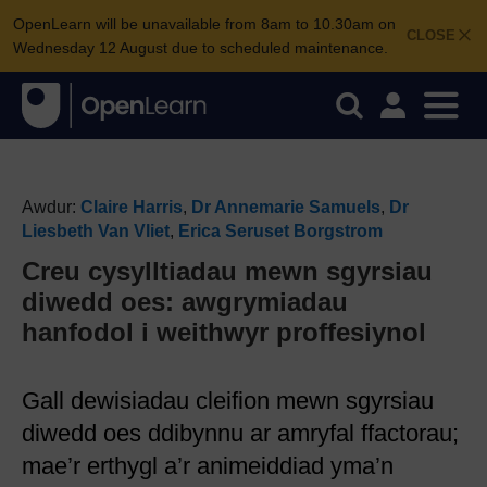
OpenLearn will be unavailable from 8am to 10.30am on
CLOSE
Wednesday 12 August due to scheduled maintenance.
Awdur:
Claire Harris
,
Dr Annemarie Samuels
,
Dr
Liesbeth Van Vliet
,
Erica Seruset Borgstrom
Creu cysylltiadau mewn sgyrsiau
diwedd oes: awgrymiadau
hanfodol i weithwyr proffesiynol
Gall dewisiadau cleifion mewn sgyrsiau
diwedd oes ddibynnu ar amryfal ffactorau;
mae’r erthygl a’r animeiddiad yma’n