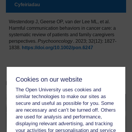
Cyfeiriadau
Westendorp J, Geerse OP, van der Lee ML, et al.
Harmful communication behaviors in cancer care: a
systematic review of patients and family caregivers
perspectives.
Psychooncology
. 2023; 32(12): 1827-
1838.
https://doi.org/10.1002/pon.6247
Cookies on our website
Rhagor o gynnwys tebyg
The Open University uses cookies and
similar technologies to make our sites as
secure and useful as possible for you. Some
are necessary and can’t be turned off. Others
are used for analysis and performance,
displaying relevant advertising, and tracking
your activities for personalisation and service