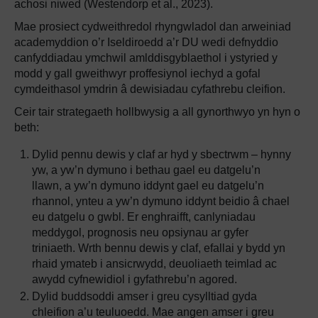
achosi niwed (Westendorp et al., 2023).
Mae prosiect cydweithredol rhyngwladol dan arweiniad
academyddion o’r Iseldiroedd a’r DU wedi defnyddio
canfyddiadau ymchwil amlddisgyblaethol i ystyried y
modd y gall gweithwyr proffesiynol iechyd a gofal
cymdeithasol ymdrin â dewisiadau cyfathrebu cleifion.
Ceir tair strategaeth hollbwysig a all gynorthwyo yn hyn o
beth:
Dylid pennu dewis y claf ar hyd y sbectrwm – hynny
yw, a yw’n dymuno i bethau gael eu datgelu’n
llawn, a yw’n dymuno iddynt gael eu datgelu’n
rhannol, ynteu a yw’n dymuno iddynt beidio â chael
eu datgelu o gwbl. Er enghraifft, canlyniadau
meddygol, prognosis neu opsiynau ar gyfer
triniaeth. Wrth bennu dewis y claf, efallai y bydd yn
rhaid ymateb i ansicrwydd, deuoliaeth teimlad ac
awydd cyfnewidiol i gyfathrebu’n agored.
Dylid buddsoddi amser i greu cysylltiad gyda
chleifion a’u teuluoedd. Mae angen amser i greu