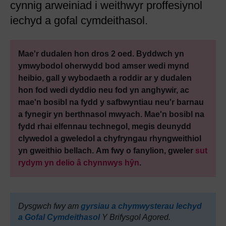
cynnig arweiniad i weithwyr proffesiynol
iechyd a gofal cymdeithasol.
Mae'r dudalen hon dros 2 oed. Byddwch yn
ymwybodol oherwydd bod amser wedi mynd
heibio, gall y wybodaeth a roddir ar y dudalen
hon fod wedi dyddio neu fod yn anghywir, ac
mae'n bosibl na fydd y safbwyntiau neu'r barnau
a fynegir yn berthnasol mwyach. Mae'n bosibl na
fydd rhai elfennau technegol, megis deunydd
clywedol a gweledol a chyfryngau rhyngweithiol
yn gweithio bellach. Am fwy o fanylion, gweler
sut
rydym yn delio â chynnwys hŷn
.
Dysgwch fwy am
gyrsiau a chymwysterau Iechyd
a Gofal Cymdeithasol
Y Brifysgol Agored.