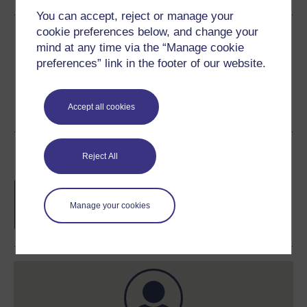
You can accept, reject or manage your
cookie preferences below, and change your
Поділитися цим безкоштовним
mind at any time via the “Manage cookie
курсом
preferences” link in the footer of our website.
Accept all cookies
Відзнаки за курс
Reject All
Безкоштовне свідоцтво про участь
після проходження цих курсів.
Manage your cookies