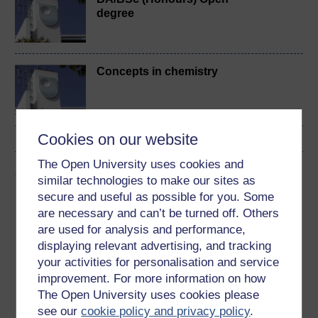
degree
Concepts in chemistry
Cookies on our website
The Open University uses cookies and
Завантажте цей курс
similar technologies to make our sites as
secure and useful as possible for you. Some
Завантажте цей курс для використання без Інтернету
are necessary and can’t be turned off. Others
або для інших пристроїв
are used for analysis and performance,
displaying relevant advertising, and tracking
your activities for personalisation and service
improvement. For more information on how
Word
Kindle
PDF
Epub 2
The Open University uses cookies please
see our
cookie policy and privacy policy
.
Бачити більше форматів