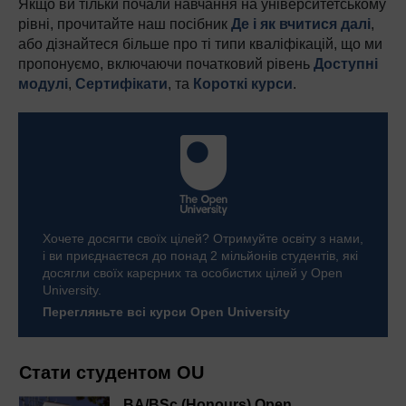
Якщо ви тільки почали навчання на університетському
рівні, прочитайте наш посібник
Де і як вчитися далі
,
або дізнайтеся більше про ті типи кваліфікацій, що ми
пропонуємо, включаючи початковий рівень
Доступні
модулі
,
Сертифікати
, та
Короткі курси
.
Хочете досягти своїх цілей? Отримуйте освіту з нами,
і ви приєднаєтеся до понад 2 мільйонів студентів, які
досягли своїх карєрних та особистих цілей у Open
University.
Перегляньте всі курси Open University
Стати студентом OU
BA/BSc (Honours) Open