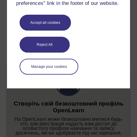
preferences” link in the footer of our website.
Поділитися цим безкоштовним
курсом
Accept all cookies
Reject All
Manage your cookies
Створіть свій безкоштовний профіль
OpenLearn
На OpenLearn може безкоштовно вчитися будь-
хто, але реєстрація надасть вам доступ до
особистого профілю навчання та запису
досягнень, які ви здобуваєте під час навчання.