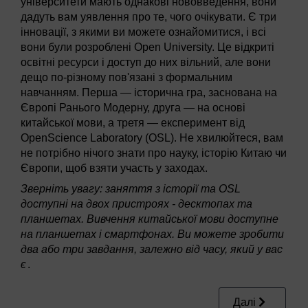
університети мають однакові нововведення, вони
дадуть вам уявлення про те, чого очікувати. Є три
інновації, з якими ви можете ознайомитися, і всі
вони були розроблені Open University. Це відкриті
освітні ресурси і доступ до них вільний, але вони
дещо по-різному пов'язані з формальним
навчанням. Перша — історична гра, заснована на
Європі Ранього Модерну, друга — на основі
китайської мови, а третя — експеримент від
OpenScience Laboratory (OSL). Не хвилюйтеся, вам
не потрібно нічого знати про науку, історію Китаю чи
Європи, щоб взяти участь у заходах.
Зверніть увагу: заняття з історії та OSL
доступні на двох пристроях - десктопах та
планшетах. Вивчення китайської мови доступне
на планшетах і смартфонах. Ви можете зробити
два або три завдання, залежно від часу, який у вас
є
.
Далі