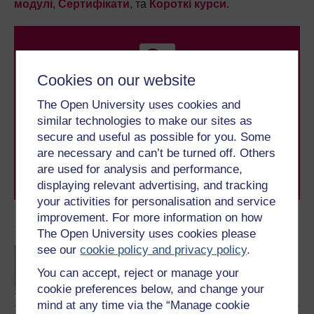
модулі
,
Сертифікати
, та
Короткі курси
.
Cookies on our website
The Open University uses cookies and
similar technologies to make our sites as
Хочете досягти своїх цілей? Отримуйте освіту з нами,
secure and useful as possible for you. Some
і ви приєднаєтеся до понад 2 мільйонів студентів, які
досягли своїх карєрних та особистих цілей у Open
are necessary and can’t be turned off. Others
University.
are used for analysis and performance,
Перегляньте всі курси Open University
displaying relevant advertising, and tracking
your activities for personalisation and service
improvement. For more information on how
Стати студентом OU
The Open University uses cookies please
see our
cookie policy and privacy policy
.
BA/BSc (Honours) Open
degree
You can accept, reject or manage your
cookie preferences below, and change your
mind at any time via the “Manage cookie