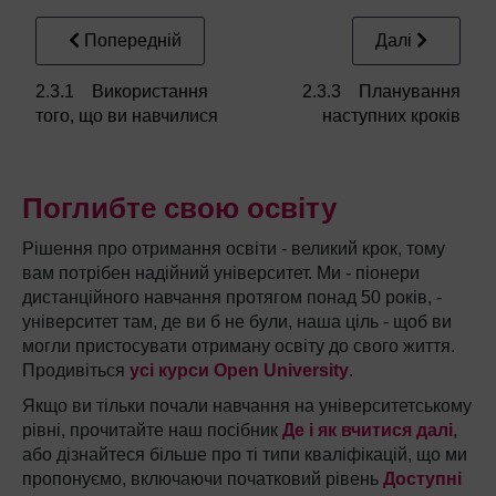
Попередній
Далі
2.3.1 Використання
2.3.3 Планування
того, що ви навчилися
наступних кроків
Поглибте свою освіту
Рішення про отримання освіти - великий крок, тому
вам потрібен надійний університет. Ми - піонери
дистанційного навчання протягом понад 50 років, -
університет там, де ви б не були, наша ціль - щоб ви
могли пристосувати отриману освіту до свого життя.
Продивіться
усі курси Open University
.
Якщо ви тільки почали навчання на університетському
рівні, прочитайте наш посібник
Де і як вчитися далі
,
або дізнайтеся більше про ті типи кваліфікацій, що ми
пропонуємо, включаючи початковий рівень
Доступні