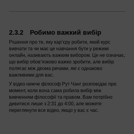
2.3.2 Робимо важкий вибір
Рішення про те, яку кар’єру робити, який курс
вивчати та чи має це навчання бути у режимі
онлайн, називають важким вибором. Це не означає,
що вибір обов’язково важко зробити, але вибір
полягає між двома речами, які є однаково
важливими для вас.
У відео нижче філософ Рут Чанг розповідає про
момент, коли вона сама робила вибір між
вивченням філософії та правом. Вам потрібно
дивитися лише з 2:31 до 4:00, але можете
переглянути все відео, якщо у вас є час.
Video player: ou_futurelearn_cicp_vid_1003.mp4