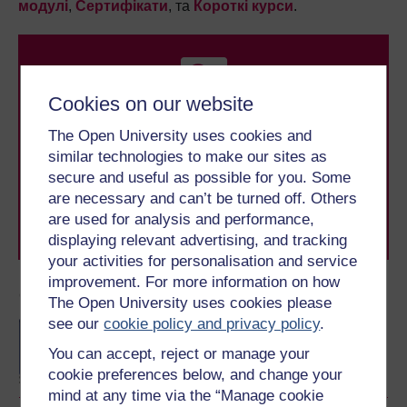
модулі
,
Сертифікати
, та
Короткі курси
.
Cookies on our website
The Open University uses cookies and
similar technologies to make our sites as
Хочете досягти своїх цілей? Отримуйте освіту з нами,
secure and useful as possible for you. Some
і ви приєднаєтеся до понад 2 мільйонів студентів, які
досягли своїх карєрних та особистих цілей у Open
are necessary and can’t be turned off. Others
University.
are used for analysis and performance,
Перегляньте всі курси Open University
displaying relevant advertising, and tracking
your activities for personalisation and service
improvement. For more information on how
Стати студентом OU
The Open University uses cookies please
see our
cookie policy and privacy policy
.
BA/BSc (Honours) Open
degree
You can accept, reject or manage your
cookie preferences below, and change your
mind at any time via the “Manage cookie