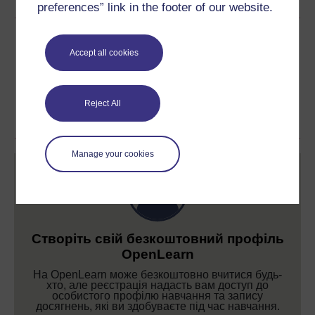
preferences” link in the footer of our website.
Поділитися цим безкоштовним
Accept all cookies
курсом
Reject All
Manage your cookies
Створіть свій безкоштовний профіль
OpenLearn
На OpenLearn може безкоштовно вчитися будь-
хто, але реєстрація надасть вам доступ до
особистого профілю навчання та запису
досягнень, які ви здобуваєте під час навчання.