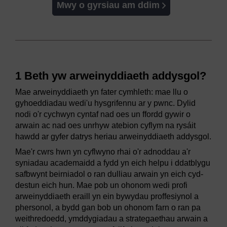
Mwy o gyrsiau am ddim
1 Beth yw arweinyddiaeth addysgol?
Mae arweinyddiaeth yn fater cymhleth: mae llu o
gyhoeddiadau wedi'u hysgrifennu ar y pwnc. Dylid
nodi o'r cychwyn cyntaf nad oes un ffordd gywir o
arwain ac nad oes unrhyw atebion cyflym na rysáit
hawdd ar gyfer datrys heriau arweinyddiaeth addysgol.
Mae'r cwrs hwn yn cyflwyno rhai o'r adnoddau a'r
syniadau academaidd a fydd yn eich helpu i ddatblygu
safbwynt beirniadol o ran dulliau arwain yn eich cyd-
destun eich hun. Mae pob un ohonom wedi profi
arweinyddiaeth eraill yn ein bywydau proffesiynol a
phersonol, a bydd gan bob un ohonom farn o ran pa
weithredoedd, ymddygiadau a strategaethau arwain a