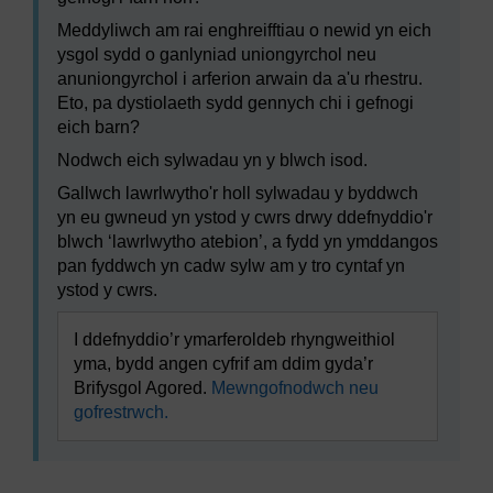
Meddyliwch am rai enghreifftiau o newid yn eich
ysgol sydd o ganlyniad uniongyrchol neu
anuniongyrchol i arferion arwain da a'u rhestru.
Eto, pa dystiolaeth sydd gennych chi i gefnogi
eich barn?
Nodwch eich sylwadau yn y blwch isod.
Gallwch lawrlwytho'r holl sylwadau y byddwch
yn eu gwneud yn ystod y cwrs drwy ddefnyddio'r
blwch ‘lawrlwytho atebion’, a fydd yn ymddangos
pan fyddwch yn cadw sylw am y tro cyntaf yn
ystod y cwrs.
I ddefnyddio’r ymarferoldeb rhyngweithiol
yma, bydd angen cyfrif am ddim gyda’r
Brifysgol Agored.
Mewngofnodwch neu
gofrestrwch.