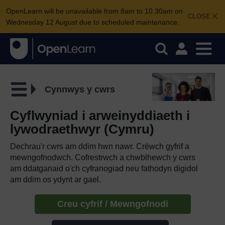
OpenLearn will be unavailable from 8am to 10.30am on
CLOSE
Wednesday 12 August due to scheduled maintenance.
Cynnwys y cwrs
Cyflwyniad i arweinyddiaeth i
lywodraethwyr (Cymru)
Dechrau'r cwrs am ddim hwn nawr. Crëwch gyfrif a
mewngofnodwch. Cofrestrwch a chwblhewch y cwrs
am ddatganaid o'ch cyfranogiad neu fathodyn digidol
am ddim os ydynt ar gael.
Creu cyfrif / Mewngofnodi