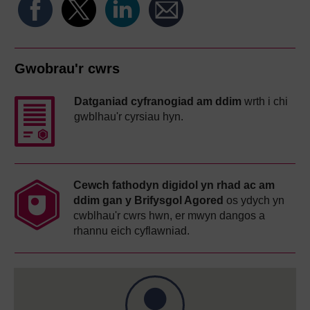
Gwobrau'r cwrs
Datganiad cyfranogiad am ddim
wrth i chi
gwblhau'r cyrsiau hyn.
Cewch fathodyn digidol yn rhad ac am
ddim gan y Brifysgol Agored
os ydych yn
cwblhau'r cwrs hwn, er mwyn dangos a
rhannu eich cyflawniad.