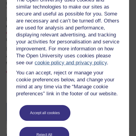
ni'n eu cynnig, gan gynnwys ein cyrsiau lefel
Mynediad
a
similar technologies to make our sites as
Thystysgrifau
.
secure and useful as possible for you. Some
Ddim yn barod ar gyfer astudiaeth Prifysgol yna porwch
are necessary and can’t be turned off. Others
dros
900 o gyrsiau am ddim ar OpenLearn
a
are used for analysis and performance,
chofrestrwch i'n cylchlythyr
i glywed am gyrsiau
displaying relevant advertising, and tracking
newydd am ddim, wrth iddynt gael eu rhyddhau.
your activities for personalisation and service
improvement. For more information on how
Bob blwyddyn, mae miloedd o fyfyrwyr yn penderfynu
The Open University uses cookies please
astudio gyda'r Brifysgol Agored. Gyda dros 120 o
see our
cookie policy and privacy policy
.
gymwysterau, mae gennym y cwrs iawn i chi.
Gofynnwch am brosbectws Prifysgol Agored
You can accept, reject or manage your
cookie preferences below, and change your
mind at any time via the “Manage cookie
Dewch yn fyfyriwr gyda’r
preferences” link in the footer of our website.
Brifysgol Agored
BA/BSc (Honours) Open
degree
Accept all cookies
Reject All