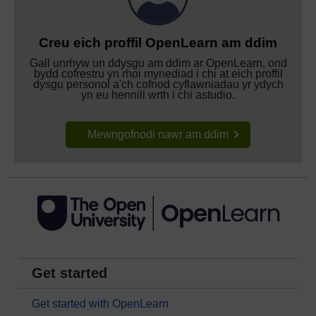
Creu eich proffil OpenLearn am ddim
Gall unrhyw un ddysgu am ddim ar OpenLearn, ond
bydd cofrestru yn rhoi mynediad i chi at eich proffil
dysgu personol a'ch cofnod cyflawniadau yr ydych
yn eu hennill wrth i chi astudio.
Mewngofnodi nawr am ddim
Get started
Get started with OpenLearn