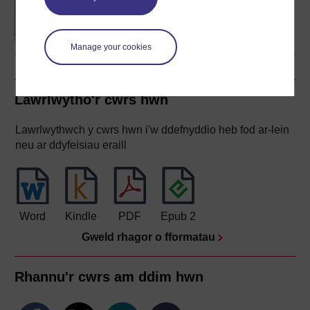
Concepts in chemistry
Manage your cookies
Lawrlwytho'r cwrs hwn
Lawrlwythwch y cwrs hwn i'w ddefnyddio heb fod ar-lein
neu ar ddyfeisiau eraill
Word
Kindle
PDF
Epub 2
Gweld rhagor o fformatau
Rhannu'r cwrs am ddim hwn