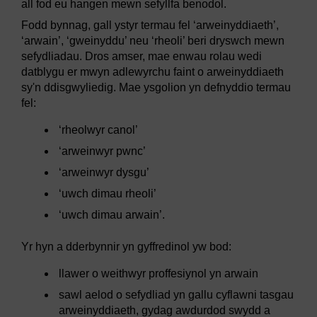
all fod eu hangen mewn sefyllfa benodol.
Fodd bynnag, gall ystyr termau fel ‘arweinyddiaeth’,
‘arwain’, ‘gweinyddu’ neu ‘rheoli’ beri dryswch mewn
sefydliadau. Dros amser, mae enwau rolau wedi
datblygu er mwyn adlewyrchu faint o arweinyddiaeth
sy'n ddisgwyliedig. Mae ysgolion yn defnyddio termau
fel:
‘rheolwyr canol’
‘arweinwyr pwnc’
‘arweinwyr dysgu’
‘uwch dimau rheoli’
‘uwch dimau arwain’.
Yr hyn a dderbynnir yn gyffredinol yw bod:
llawer o weithwyr proffesiynol yn arwain
sawl aelod o sefydliad yn gallu cyflawni tasgau
arweinyddiaeth, gydag awdurdod swydd a