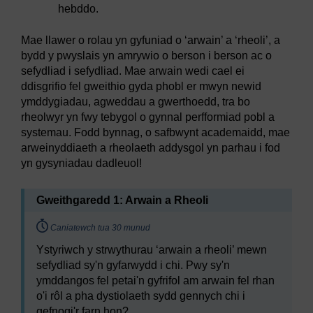
hebddo.
Mae llawer o rolau yn gyfuniad o ‘arwain’ a ‘rheoli’, a
bydd y pwyslais yn amrywio o berson i berson ac o
sefydliad i sefydliad. Mae arwain wedi cael ei
ddisgrifio fel gweithio gyda phobl er mwyn newid
ymddygiadau, agweddau a gwerthoedd, tra bo
rheolwyr yn fwy tebygol o gynnal perfformiad pobl a
systemau. Fodd bynnag, o safbwynt academaidd, mae
arweinyddiaeth a rheolaeth addysgol yn parhau i fod
yn gysyniadau dadleuol!
Gweithgaredd 1: Arwain a Rheoli
Timing:
Caniatewch tua 30 munud
Ystyriwch y strwythurau ‘arwain a rheoli’ mewn
sefydliad sy'n gyfarwydd i chi. Pwy sy'n
ymddangos fel petai'n gyfrifol am arwain fel rhan
o'i rôl a pha dystiolaeth sydd gennych chi i
gefnogi'r farn hon?