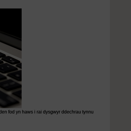
den fod yn haws i rai dysgwyr ddechrau tynnu
n fod yn haws i rai dysgwyr ddechrau tynnu llun ffigur