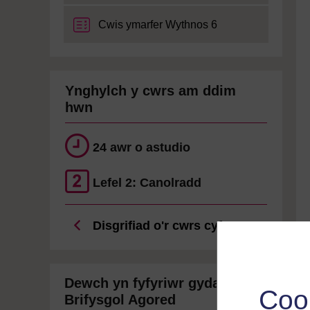
Cwis ymarfer Wythnos 6
Ynghylch y cwrs am ddim
hwn
24 awr o astudio
Lefel 2: Canolradd
Disgrifiad o'r cwrs cyfan
Dewch yn fyfyriwr gyda’r
Coo
Brifysgol Agored