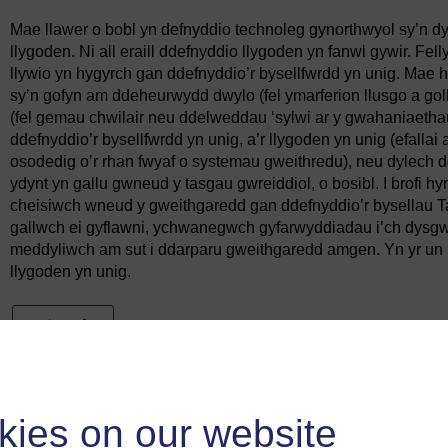
Mae llawer o bobl yn defnyddio technoleg gynorthwyol sy’n d
llygoden. Ni all eraill ddefnyddio llygoden yn fanwl gywir. Fel
llywio yn hygyrch gan ddefnyddio’r bysellfwrdd yn unig. Mae 
sy’n gofyn am ddeheurwydd dwylo (fel ymarferion llusgo a gol
(fel gemau chwilair neu ddelweddau ‘sylwi ar y gwahaniaethau’
ddefnyddio’r bysellfwrdd yn unig, a’r llygoden yn unig (efallai a
osodedig o’r rhan fwyaf o systemau gweithredu), neu dylech 
ydynt yn gallu gwneud y tasgau gwreiddiol, o bosibl. I brofi h
cheisiwch wneud y gweithgaredd gan ddefnyddio’r bysellau Ta
gallwch ei gyflawni, ychwanegwch gyfarwyddiadau i’ch dysgwyr
meddyliwch am sut i ddarparu gweithgaredd amgen. Yn yr un 
llygoden yn unig.
Yn ôl
2.4 Gwneud elfennau sy’n cael eu harddangos
yn addasadwy
kies on our website