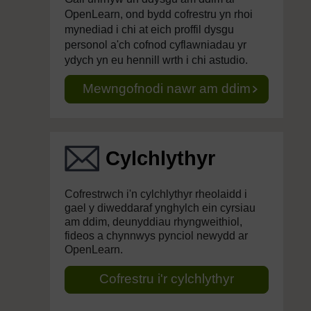
OpenLearn, ond bydd cofrestru yn rhoi
mynediad i chi at eich proffil dysgu
personol a'ch cofnod cyflawniadau yr
ydych yn eu hennill wrth i chi astudio.
Mewngofnodi nawr am ddim
Cylchlythyr
Cofrestrwch i'n cylchlythyr rheolaidd i
gael y diweddaraf ynghylch ein cyrsiau
am ddim, deunyddiau rhyngweithiol,
fideos a chynnwys pynciol newydd ar
OpenLearn.
Cofrestru i'r cylchlythyr