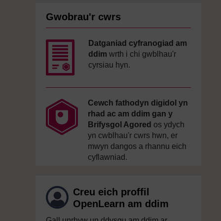
Gwobrau'r cwrs
Datganiad cyfranogiad am
ddim
wrth i chi gwblhau'r
cyrsiau hyn.
Cewch fathodyn digidol yn
rhad ac am ddim gan y
Brifysgol Agored
os ydych
yn cwblhau'r cwrs hwn, er
mwyn dangos a rhannu eich
cyflawniad.
Creu eich proffil
OpenLearn am ddim
Gall unrhyw un ddysgu am ddim ar