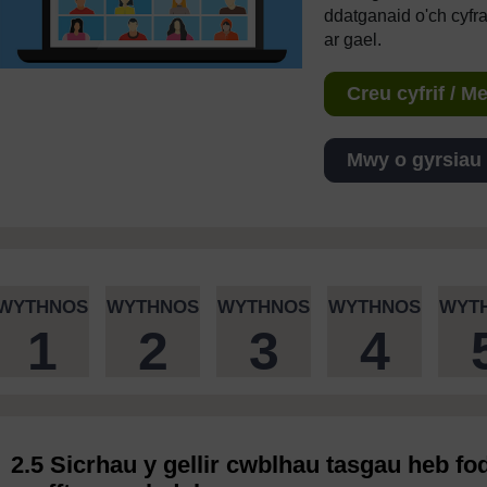
ddatganaid o'ch cyfr
ar gael.
Creu cyfrif / 
Mwy o gyrsiau
WYTHNOS
WYTHNOS
WYTHNOS
WYTHNOS
WYT
1
2
3
4
2.5 Sicrhau y gellir cwblhau tasgau heb 