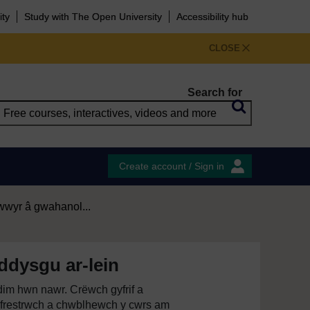
ity
Study with The Open University
Accessibility hub
CLOSE
Search for
Create account / Sign in
wwyr â gwahanol...
ddysgu ar-lein
im hwn nawr. Crëwch gyfrif a
restrwch a chwblhewch y cwrs am