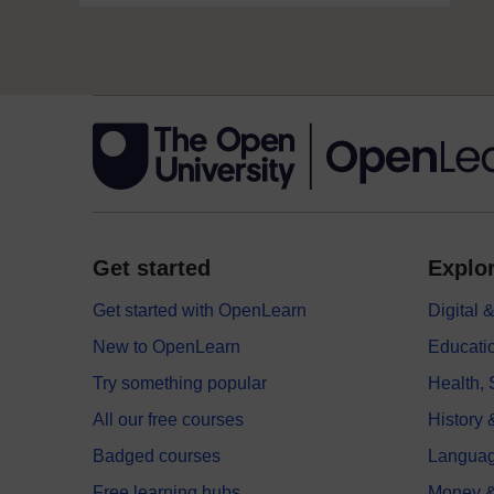
Get started
Explor
Get started with OpenLearn
Digital
New to OpenLearn
Educati
Try something popular
Health,
All our free courses
History 
Badged courses
Langua
Free learning hubs
Money &