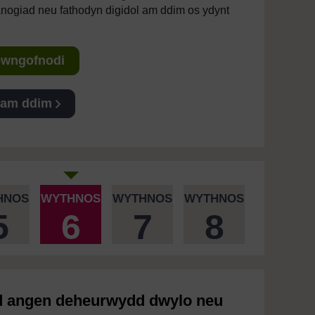
anogiad neu fathodyn digidol am ddim os ydynt
Mewngofnodi
 am ddim
HNOS
WYTHNOS
WYTHNOS
WYTHNOS
5
6
7
8
fod angen deheurwydd dwylo neu