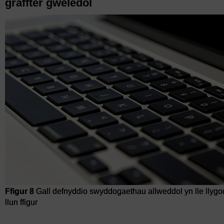
graffter gweledol
Ffigur 8
Gall defnyddio swyddogaethau allweddol yn lle llygo
llun ffigur
Ffigur 8
Gall defnyddio swyddogaethau allweddol yn lle llygode