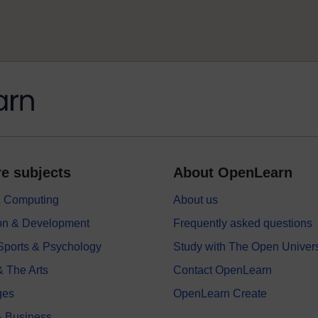
e subjects
About OpenLearn
 & Computing
About us
on & Development
Frequently asked questions
 Sports & Psychology
Study with The Open Univers
& The Arts
Contact OpenLearn
ges
OpenLearn Create
 Business