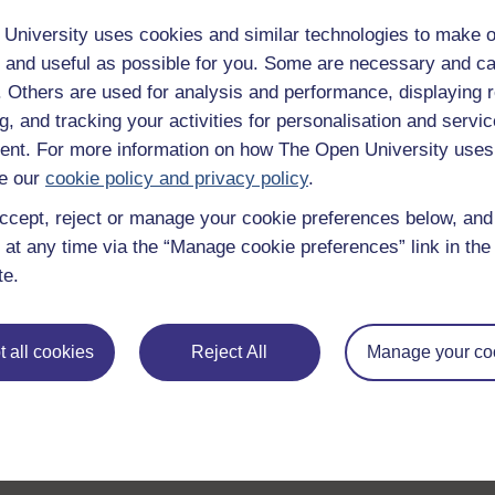
University uses cookies and similar technologies to make o
 and useful as possible for you. Some are necessary and ca
f. Others are used for analysis and performance, displaying 
g, and tracking your activities for personalisation and servic
Ewch â'ch dysgu ymhellach
nt. For more information on how The Open University uses
e our
cookie policy and privacy policy
.
Gall gwneud y penderfyniad i astudio fod yn gam mawr, a dyn
ymddiried ynddi. Mae gan y Brifysgol Agored 50 mlynedd o 
ccept, reject or manage your cookie preferences below, an
170,000 o fyfyrwyr yn astudio gyda ni ar hyn o bryd. Cymerw
 at any time via the “Manage cookie preferences” link in the 
Os ydych chi'n newydd i astudio ar lefel addysg uwch, da
te.
rydyn ni'n eu cynnig, gan gynnwys ein cyrsiau lefel
Mynedia
Ddim yn barod ar gyfer astudiaeth Prifysgol yna porwch dro
chofrestrwch i'n cylchlythyr
i glywed am gyrsiau newydd a
 all cookies
Reject All
Manage your co
Bob blwyddyn, mae miloedd o fyfyrwyr yn penderfynu astudio
gymwysterau, mae gennym y cwrs iawn i chi.
Gofynnwch am brosbectws Prifysgol Agored