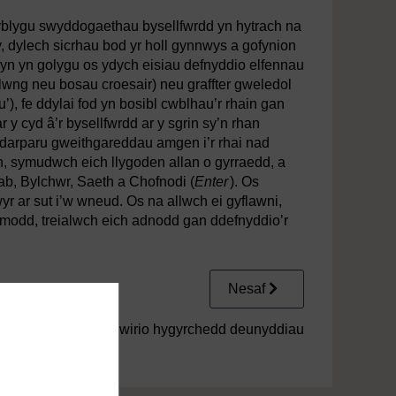
yblygu swyddogaethau bysellfwrdd yn hytrach na
ly, dylech sicrhau bod yr holl gynnwys a gofynion
hyn yn golygu os ydych eisiau defnyddio elfennau
lwng neu bosau croesair) neu graffter gweledol
), fe ddylai fod yn bosibl cwblhau’r rhain gan
r y cyd â’r bysellfwrdd ar y sgrin sy’n rhan
ddarparu gweithgareddau amgen i’r rhai nad
yn, symudwch eich llygoden allan o gyrraedd, a
b, Bylchwr, Saeth a Chofnodi (
Enter
). Os
 ar sut i’w wneud. Os na allwch ei gyflawni,
modd, treialwch eich adnodd gan ddefnyddio’r
Nesaf
3 Gwirio hygyrchedd deunyddiau