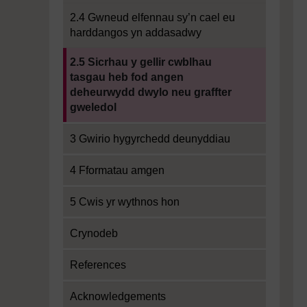
2.4 Gwneud elfennau sy’n cael eu
harddangos yn addasadwy
Current section:
2.5 Sicrhau y gellir cwblhau
tasgau heb fod angen
deheurwydd dwylo neu graffter
gweledol
3 Gwirio hygyrchedd deunyddiau
4 Fformatau amgen
5 Cwis yr wythnos hon
Crynodeb
References
Acknowledgements