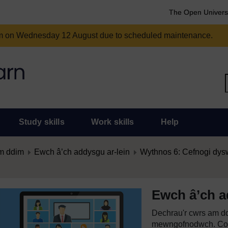
The Open Univers
am on Wednesday 12 August due to scheduled maintenance.
Study skills
Work skills
Help
m ddim
Ewch â’ch addysgu ar-lein
Wythnos 6: Cefnogi dys
Ewch â’ch a
Dechrau'r cwrs am dd
mewngofnodwch. Cof