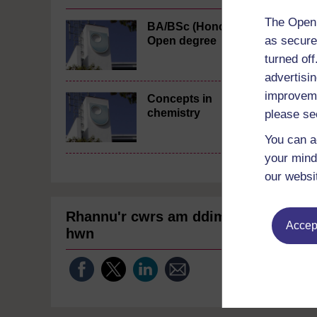
The Open 
BA/BSc (Honours)
as secure
Open degree
turned of
advertisin
improveme
Concepts in
chemistry
please se
You can a
your mind
our websi
Rhannu'r cwrs am ddim
Accept
hwn