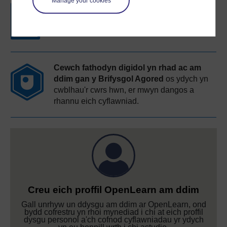
Manage your cookies
Datganiad cyfranogiad am ddim
wrth i chi
gwblhau'r cyrsiau hyn.
Cewch fathodyn digidol yn rhad ac am
ddim gan y Brifysgol Agored
os ydych yn
cwblhau'r cwrs hwn, er mwyn dangos a
rhannu eich cyflawniad.
Creu eich proffil OpenLearn am ddim
Gall unrhyw un ddysgu am ddim ar OpenLearn, ond
bydd cofrestru yn rhoi mynediad i chi at eich proffil
dysgu personol a'ch cofnod cyflawniadau yr ydych