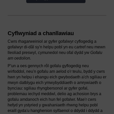
Cyflwyniad a chanllawiau
Cwrs rhagarweiniol ar gyfer gofalwyr cyflogedig a
gofalwyr di-dâl sy'n helpu pobl yn eu cartref neu mewn
lleoliad preswyl, cymunedol neu ofal dydd yw
Gofalu
am oedolion.
P'un a oes gennych rôl gofalu gyflogedig neu
wirfoddol, neu'n gofalu am aelod o'r teulu, bydd y cwrs
hwn yn helpu i ehangu eich gwybodaeth a'ch sgiliau er
mwyn datblygu eich ymwybyddiaeth o amrywiaeth o
bynciau: sgiliau rhyngbersonol ar gyfer gofal,
problemau iechyd meddwl, delio ag achosion brys a
gofalu amdanoch eich hun fel gofalwr. Mae'r cwrs
hefyd yn ystyried y gwahaniaeth rhwng helpu pobl
eraill gyda'u hanghenion sylfaenol o ddydd i ddydd a