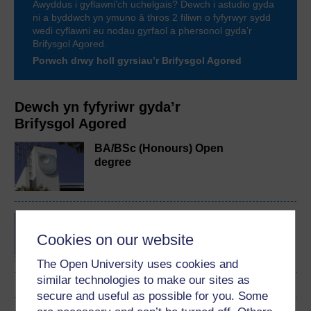
Awyddus i gyflawni’ch uchelgais? Dewch i astudio gyda
ni a byddwch yn ymuno â thros 2 filiwn o fyfyrwyr sydd
wedi cyflawni eu nodau gyrfaol a phersonol gyda’r
Brifysgol Agored.
Porwch drwy holl gyrsiau’r Brifysgol Agored
Dewch yn fyfyriwr gyda’r
Brifysgol Agored
BA/BSc (Honours) Open
degree
Concepts in chemistry
Cookies on our website
The Open University uses cookies and
similar technologies to make our sites as
secure and useful as possible for you. Some