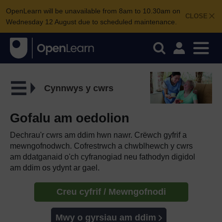
OpenLearn will be unavailable from 8am to 10.30am on
CLOSE
Wednesday 12 August due to scheduled maintenance.
Cynnwys y cwrs
Gofalu am oedolion
Dechrau'r cwrs am ddim hwn nawr. Crëwch gyfrif a
mewngofnodwch. Cofrestrwch a chwblhewch y cwrs
am ddatganaid o'ch cyfranogiad neu fathodyn digidol
am ddim os ydynt ar gael.
Creu cyfrif / Mewngofnodi
Mwy o gyrsiau am ddim