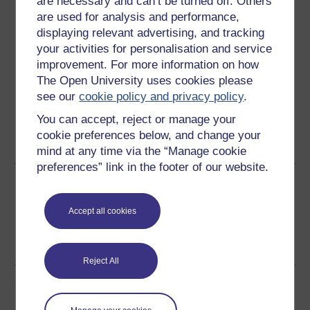
are necessary and can’t be turned off. Others
Lawrlwytho'r cwrs hwn
are used for analysis and performance,
displaying relevant advertising, and tracking
Lawrlwythwch y cwrs hwn i'w ddefnyddio heb fod ar-lein
your activities for personalisation and service
neu ar ddyfeisiau eraill
improvement. For more information on how
The Open University uses cookies please
see our
cookie policy and privacy policy
.
You can accept, reject or manage your
Word
Kindle
PDF
Epub 2
cookie preferences below, and change your
Gweld rhagor o fformatau
mind at any time via the “Manage cookie
preferences” link in the footer of our website.
Rhannu'r cwrs am ddim hwn
Accept all cookies
Reject All
Gwobrau'r cwrs