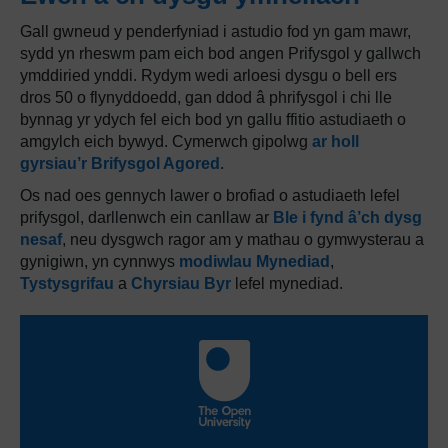
Gall gwneud y penderfyniad i astudio fod yn gam mawr,
sydd yn rheswm pam eich bod angen Prifysgol y gallwch
ymddiried ynddi. Rydym wedi arloesi dysgu o bell ers
dros 50 o flynyddoedd, gan ddod â phrifysgol i chi lle
bynnag yr ydych fel eich bod yn gallu ffitio astudiaeth o
amgylch eich bywyd. Cymerwch gipolwg
ar holl
gyrsiau’r Brifysgol Agored
.
Os nad oes gennych lawer o brofiad o astudiaeth lefel
prifysgol, darllenwch ein canllaw ar
Ble i fynd â’ch dysg
nesaf
, neu dysgwch ragor am y mathau o gymwysterau a
gynigiwn, yn cynnwys
modiwlau Mynediad
,
Tystysgrifau
a
Chyrsiau Byr
lefel mynediad.