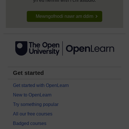
yn eu hennill wrth i chi astudio.
Mewngofnodi nawr am ddim
Get started
Get started with OpenLearn
New to OpenLearn
Try something popular
All our free courses
Badged courses