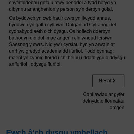
chyfrifoldebau gofalu mwy penodol a fydd hefyd yn
dibynnu ar anghenion y person sy'n derbyn gofal.
Os byddwch yn cwblhau'r cwrs yn llwyddiannus,
byddwch yn gallu cyflawni Datganiad Cyfranogi fel
cydnabyddiaeth o'ch dysgu. Os hoffech dderbyn
bathodyn digidol, mae angen i chi wneud fersiwn
Saesneg y cwrs. Nid yw'r cyrsiau hyn yn arwain at
unrhyw gredyd academaidd ffurfiol. Fodd bynnag,
maent yn cynnig ffordd i chi helpu i ddatblygu o ddysgu
anffurfiol i ddysgu ffurfiol.
Nesaf
Canllawiau ar gyfer
defnyddio fformatau
amgen
Ewch â’ch dysgu ymhellach